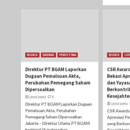
BISNIS
DAERAH
PERISTIWA
BISNIS
LIF
Direktur PT BGAM Laporkan
CSR Award
Dugaan Pemalsuan Akta,
Bekasi Ap
Perubahan Pemegang Saham
dan Yayas
Dipersoalkan
Berkontri
Kesejahte
jamal zonta
0
Direktur PT BGAM Laporkan Dugaan
jamal zonta
Pemalsuan Akta, Perubahan
CSR Awards 
Pemegang Saham Dipersoalkan
Apresiasi P
Jakarta – Direktur Utama PT BGAM
yang Berkont
berinisial IS melaporkan...
Kesejahtera