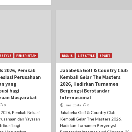
E STYLE
PEMERINTAH
BISNIS
LIFE STYLE
SPORT
s 2026, Pemkab
Jababeka Golf & Country Club
resiasi Perusahaan
Kembali Gelar The Masters
an yang
2026, Hadirkan Turnamen
busi bagi
Bergengsi Berstandar
raan Masyarakat
Internasional
0
jamal zonta
0
2026, Pemkab Bekasi
Jababeka Golf & Country Club
erusahaan dan Yayasan
Kembali Gelar The Masters 2026,
ribusi bagi
Hadirkan Turnamen Bergengsi
an Masyarakat
Berstandar Internasional Cikarang, 29