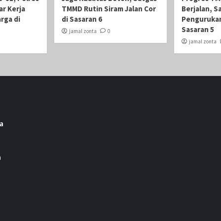
ar Kerja
TMMD Rutin Siram Jalan Cor
Berjalan, S
rga di
di Sasaran 6
Pengurukan
Sasaran 5
jamal zonta
0
jamal zonta
a
a