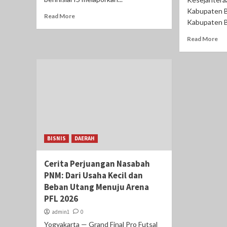
Kabupaten B
Read More
Kabupaten Be
Read More
BISNIS
DAERAH
Cerita Perjuangan Nasabah
PNM: Dari Usaha Kecil dan
Beban Utang Menuju Arena
PFL 2026
admin1
0
Yogyakarta — Grand Final Pro Futsal