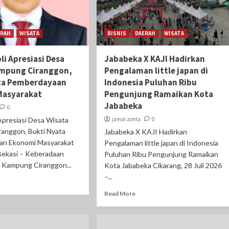
ERAH
WISATA
BISNIS
DAERAH
WISATA
pli Apresiasi Desa
Jababeka X KAJI Hadirkan
ampung Ciranggon,
Pengalaman little japan di
ta Pemberdayaan
Indonesia Puluhan Ribu
Masyarakat
Pengunjung Ramaikan Kota
Jababeka
0
i Apresiasi Desa Wisata
jamal zonta
0
anggon, Bukti Nyata
Jababeka X KAJI Hadirkan
an Ekonomi Masyarakat
Pengalaman little japan di Indonesia
ekasi – Keberadaan
Puluhan Ribu Pengunjung Ramaikan
 Kampung Ciranggon...
Kota Jababeka Cikarang, 28 Juli 2026
–...
Read More