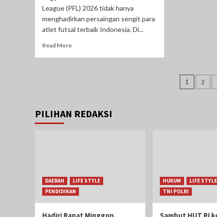
League (PFL) 2026 tidak hanya
menghadirkan persaingan sengit para
atlet futsal terbaik Indonesia. Di...
Read More
Pagin
1
2
pos
PILIHAN REDAKSI
DAERAH
LIFE STYLE
HUKUM
LIFE STYLE
PENDIDIKAN
TNI POLRI
Hadiri Rapat Minggon,
Sambut HUT RI ke