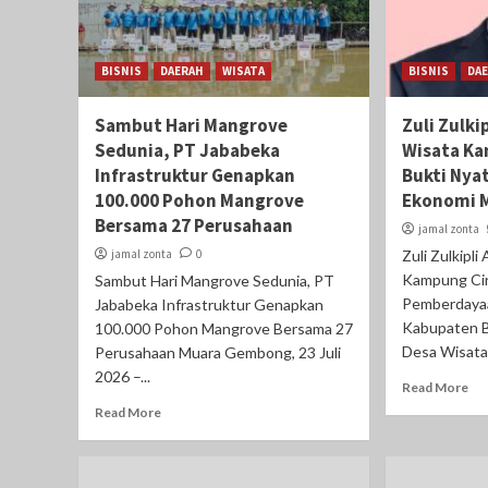
BISNIS
DAERAH
WISATA
BISNIS
DA
Sambut Hari Mangrove
Zuli Zulki
Sedunia, PT Jababeka
Wisata K
Infrastruktur Genapkan
Bukti Nya
100.000 Pohon Mangrove
Ekonomi 
Bersama 27 Perusahaan
jamal zonta
jamal zonta
0
Zuli Zulkipl
Kampung Cir
Sambut Hari Mangrove Sedunia, PT
Pemberdaya
Jababeka Infrastruktur Genapkan
Kabupaten B
100.000 Pohon Mangrove Bersama 27
Desa Wisata
Perusahaan Muara Gembong, 23 Juli
2026 –...
Read More
Read More