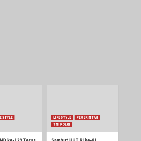
FE STYLE
LIFE STYLE
PEMERINTAH
TNI POLRI
MD ke-129 Terus
Sambut HUT RI ke-81,