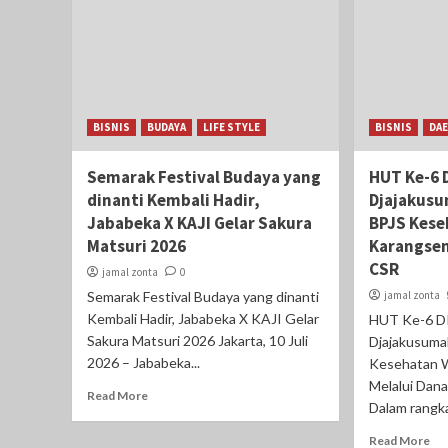
BISNIS
BUDAYA
LIFE STYLE
BISNIS
DA
Semarak Festival Budaya yang
HUT Ke-6 
dinanti Kembali Hadir,
Djajakusu
Jababeka X KAJI Gelar Sakura
BPJS Kese
Matsuri 2026
Karangsen
CSR
jamal zonta
0
Semarak Festival Budaya yang dinanti
jamal zonta
Kembali Hadir, Jababeka X KAJI Gelar
HUT Ke-6 DK
Sakura Matsuri 2026 Jakarta, 10 Juli
Djajakusumah
2026 – Jababeka...
Kesehatan 
Melalui Dana
Read More
Dalam rangka
Read More