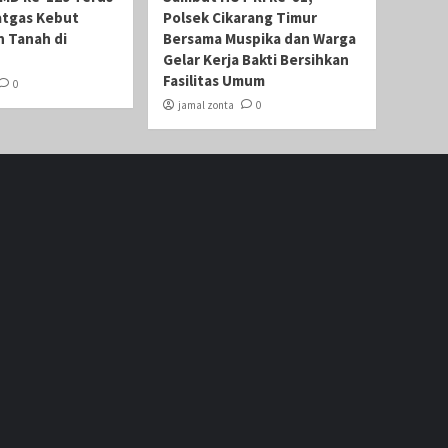
atgas Kebut
Polsek Cikarang Timur
 Tanah di
Bersama Muspika dan Warga
Gelar Kerja Bakti Bersihkan
Fasilitas Umum
0
jamal zonta
0