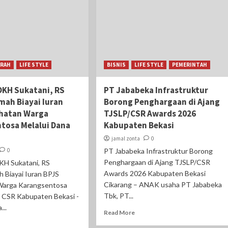
ERAH
LIFE STYLE
BISNIS
LIFE STYLE
PEMERINTAH
DKH Sukatani, RS
PT Jababeka Infrastruktur
mah Biayai Iuran
Borong Penghargaan di Ajang
hatan Warga
TJSLP/CSR Awards 2026
tosa Melalui Dana
Kabupaten Bekasi
jamal zonta
0
0
PT Jababeka Infrastruktur Borong
Penghargaan di Ajang TJSLP/CSR
H Sukatani, RS
Awards 2026 Kabupaten Bekasi
 Biayai Iuran BPJS
Cikarang – ANAK usaha PT Jababeka
Warga Karangsentosa
Tbk, PT...
 CSR ‎Kabupaten Bekasi -
...
Read More