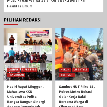
Muspika dan Warga Gelar Kerja Bakti Bersihkan
Fasilitas Umum
PILIHAN REDAKSI
DAERAH
LIFE STYLE
HUKUM
LIFE STYLE
PENDIDIKAN
TNI POLRI
Hadiri Rapat Minggon,
Sambut HUT RI ke-81,
Mahasiswa KKN
Polres Metro Bekasi
Universitas Pelita
Gelar Kerja Bakti
Bangsa Bangun Sinergi
Bersama Warga di
dengan Pemerintah
Cikarang Utara