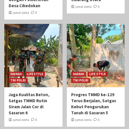
Desa Cikedokan
jamal zonta
0
jamal zonta
0
DAERAH
LIFE STYLE
DAERAH
LIFE STYLE
TNI POLRI
TNI POLRI
Jaga Kualitas Beton,
Progres TMMD ke-129
Satgas TMMD Rutin
Terus Berjalan, Satgas
Siram Jalan Cor di
Kebut Pengurukan
Sasaran 6
Tanah di Sasaran 5
jamal zonta
0
jamal zonta
0