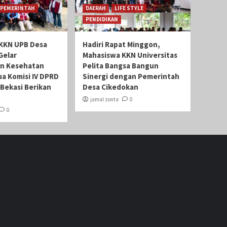
PEMERINTAH
DAERAH
LIFE STYLE
PENDIDIKAN
KKN UPB Desa
Hadiri Rapat Minggon,
Gelar
Mahasiswa KKN Universitas
n Kesehatan
Pelita Bangsa Bangun
ua Komisi IV DPRD
Sinergi dengan Pemerintah
Bekasi Berikan
Desa Cikedokan
jamal zonta
0
0