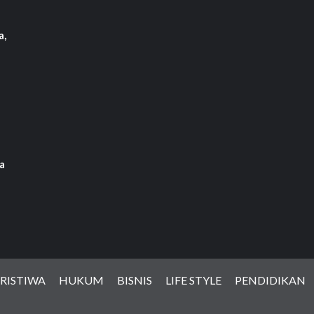
a,
a
RISTIWA
HUKUM
BISNIS
LIFE STYLE
PENDIDIKAN