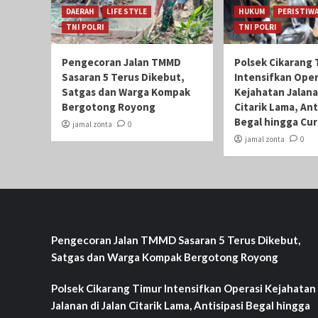
DAERAH
LIFE STYLE
HUKUM
PERISTIW
TNI POLRI
TNI POLRI
Pengecoran Jalan TMMD
Polsek Cikarang 
Sasaran 5 Terus Dikebut,
Intensifkan Oper
Satgas dan Warga Kompak
Kejahatan Jalana
Bergotong Royong
Citarik Lama, Ant
Begal hingga Cu
jamal zonta
0
jamal zonta
0
Pengecoran Jalan TMMD Sasaran 5 Terus Dikebut,
Satgas dan Warga Kompak Bergotong Royong
Polsek Cikarang Timur Intensifkan Operasi Kejahatan
Jalanan di Jalan Citarik Lama, Antisipasi Begal hingga