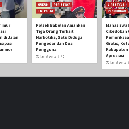
A
HUKUM
PERISTIWA
LIFE STYLE
TNI POLRI
PENDIDIKAN
Timur
Polsek Babelan Amankan
Mahasiswa 
asi
Tiga Orang Terkait
Cikedokan 
n di Jalan
Narkotika, Satu Diduga
Pemeriksaa
isipasi
Pengedar dan Dua
Gratis, Ket
ranmor
Pengguna
Kabupaten 
Apresiasi
jamal zonta
0
jamal zonta