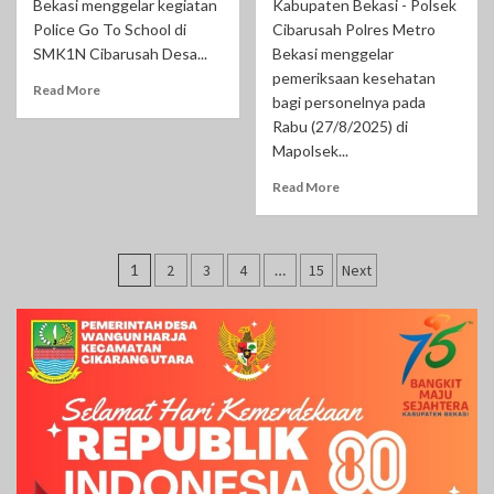
Bekasi menggelar kegiatan
Kabupaten Bekasi - Polsek
Police Go To School di
Cibarusah Polres Metro
SMK1N Cibarusah Desa...
Bekasi menggelar
pemeriksaan kesehatan
Read More
bagi personelnya pada
Rabu (27/8/2025) di
Mapolsek...
Read More
Paginasi
1
2
3
4
…
15
Next
pos