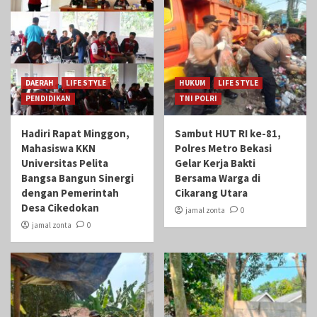
DAERAH
LIFE STYLE
HUKUM
LIFE STYLE
PENDIDIKAN
TNI POLRI
Hadiri Rapat Minggon,
Sambut HUT RI ke-81,
Mahasiswa KKN
Polres Metro Bekasi
Universitas Pelita
Gelar Kerja Bakti
Bangsa Bangun Sinergi
Bersama Warga di
dengan Pemerintah
Cikarang Utara
Desa Cikedokan
jamal zonta
0
jamal zonta
0