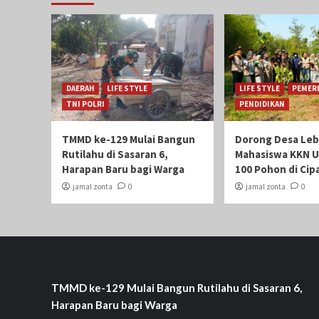
DAERAH
LIFE STYLE
LIFE STYLE
PEMER
TNI POLRI
PENDIDIKAN
TMMD ke-129 Mulai Bangun
Dorong Desa Lebi
Rutilahu di Sasaran 6,
Mahasiswa KKN 
Harapan Baru bagi Warga
100 Pohon di Ci
jamal zonta
0
jamal zonta
0
TMMD ke-129 Mulai Bangun Rutilahu di Sasaran 6,
Harapan Baru bagi Warga