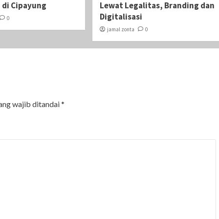
 di Cipayung
Lewat Legalitas, Branding dan
Digitalisasi
0
jamal zonta
0
ang wajib ditandai
*