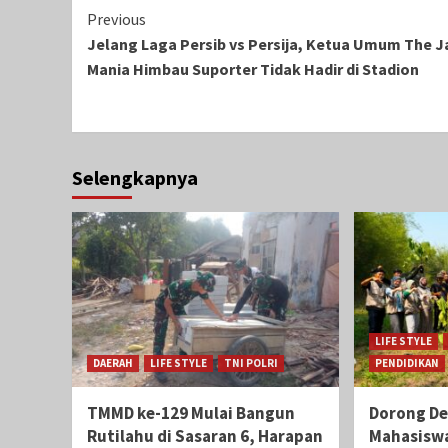
Continue
Previous
Jelang Laga Persib vs Persija, Ketua Umum The J
Reading
Mania Himbau Suporter Tidak Hadir di Stadion
Selengkapnya
LIFE STYLE
DAERAH
LIFE STYLE
TNI POLRI
PENDIDIKAN
TMMD ke-129 Mulai Bangun
Dorong De
Rutilahu di Sasaran 6, Harapan
Mahasisw