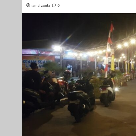
jamal zonta
0