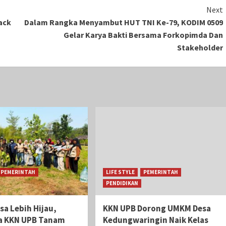
Next
ack
Dalam Rangka Menyambut HUT TNI Ke-79, KODIM 0509
Gelar Karya Bakti Bersama Forkopimda Dan
Stakeholder
PEMERINTAH
LIFE STYLE
PEMERINTAH
PENDIDIKAN
sa Lebih Hijau,
KKN UPB Dorong UMKM Desa
a KKN UPB Tanam
Kedungwaringin Naik Kelas