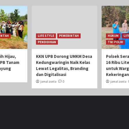
INTAH
LIFE STYLE
PEMERINTAH
HUKUM
LIF
PENDIDIKAN
TNI POLRI
h Hijau,
KKN UPB Dorong UMKM Desa
Polsek Ser
UPB Tanam
Kedungwaringin Naik Kelas
16 Ribu Lite
payung
Lewat Legalitas, Branding
untuk War
dan Digitalisasi
Kekeringan 
jamal zonta
0
jamal zonta