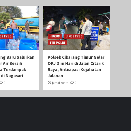
E STYLE
HUKUM
LIFE STYLE
TNI POLRI
ang Baru Salurkan
Polsek Cikarang Timur Gelar
r Air Bersih
OKJ Dini Hari di Jalan Citarik
ga Terdampak
Raya, Antisipasi Kejahatan
di Nagasari
Jalanan
0
jamal zonta
0