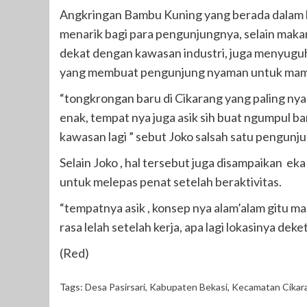
Angkringan Bambu Kuning yang berada dalam l
menarik bagi para pengunjungnya, selain mak
dekat dengan kawasan industri, juga menyuguh
yang membuat pengunjung nyaman untuk mampi
“tongkrongan baru di Cikarang yang paling ny
enak, tempat nya juga asik sih buat ngumpul ba
kawasan lagi ” sebut Joko salsah satu pengunj
Selain Joko , hal tersebut juga disampaikan e
untuk melepas penat setelah beraktivitas.
“tempatnya asik , konsep nya alam’alam gitu mas,
rasa lelah setelah kerja, apa lagi lokasinya de
(Red)
Tags:
Desa Pasirsari
,
Kabupaten Bekasi
,
Kecamatan Cikar