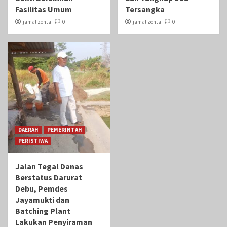
Fasilitas Umum
Tersangka
jamal zonta
0
jamal zonta
0
DAERAH
PEMERINTAH
PERISTIWA
Jalan Tegal Danas
Berstatus Darurat
Debu, Pemdes
Jayamukti dan
Batching Plant
Lakukan Penyiraman