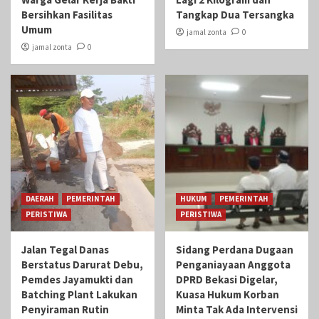
Bersihkan Fasilitas
Tangkap Dua Tersangka
Umum
jamal zonta
0
jamal zonta
0
DAERAH
PEMERINTAH
HUKUM
PEMERINTAH
PERISTIWA
PERISTIWA
Jalan Tegal Danas
Sidang Perdana Dugaan
Berstatus Darurat Debu,
Penganiayaan Anggota
Pemdes Jayamukti dan
DPRD Bekasi Digelar,
Batching Plant Lakukan
Kuasa Hukum Korban
Penyiraman Rutin
Minta Tak Ada Intervensi