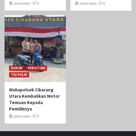
jamal zonta
0
jamal zonta
0
HUKUM
PERISTIWA
TNI POLRI
Wakapolsek Cikarang
Utara Kembalikan Motor
Temuan Kepada
Pemiliknya
jamal zonta
0