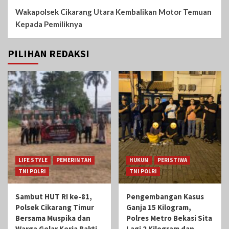
Wakapolsek Cikarang Utara Kembalikan Motor Temuan
Kepada Pemiliknya
PILIHAN REDAKSI
LIFE STYLE
PEMERINTAH
HUKUM
PERISTIWA
TNI POLRI
TNI POLRI
Sambut HUT RI ke-81,
Pengembangan Kasus
Polsek Cikarang Timur
Ganja 15 Kilogram,
Bersama Muspika dan
Polres Metro Bekasi Sita
Warga Gelar Kerja Bakti
Lagi 2 Kilogram dan