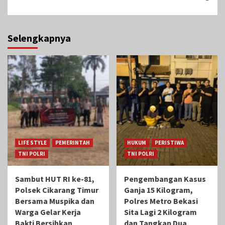
Selengkapnya
LIFE STYLE
PEMERINTAH
HUKUM
PERISTIWA
TNI POLRI
TNI POLRI
Sambut HUT RI ke-81,
Pengembangan Kasus
Polsek Cikarang Timur
Ganja 15 Kilogram,
Bersama Muspika dan
Polres Metro Bekasi
Warga Gelar Kerja
Sita Lagi 2 Kilogram
Bakti Bersihkan
dan Tangkap Dua