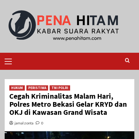
Skip
to
content
Primary
Menu
HUKUM
PERISTIWA
TNI POLRI
Cegah Kriminalitas Malam Hari,
Polres Metro Bekasi Gelar KRYD dan
OKJ di Kawasan Grand Wisata
jamal zonta
0