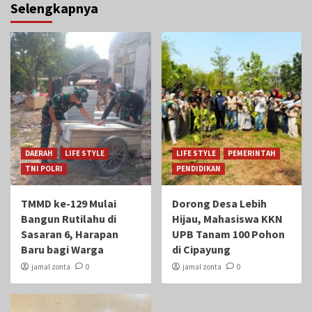
Selengkapnya
DAERAH
LIFE STYLE
LIFE STYLE
PEMERINTAH
TNI POLRI
PENDIDIKAN
TMMD ke-129 Mulai
Dorong Desa Lebih
Bangun Rutilahu di
Hijau, Mahasiswa KKN
Sasaran 6, Harapan
UPB Tanam 100 Pohon
Baru bagi Warga
di Cipayung
jamal zonta
0
jamal zonta
0