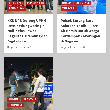
LIFE STYLE
PEMERINTAH
HUKUM
LIFE STYLE
PENDIDIKAN
TNI POLRI
KKN UPB Dorong UMKM
Polsek Serang Baru
Desa Kedungwaringin
Salurkan 16 Ribu Liter
Naik Kelas Lewat
Air Bersih untuk Warga
Legalitas, Branding dan
Terdampak Kekeringan
Digitalisasi
di Nagasari
jamal zonta
0
jamal zonta
0
HUKUM
LIFE STYLE
TNI POLRI