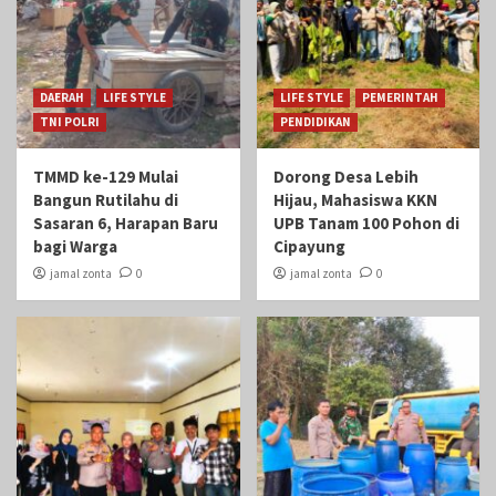
DAERAH
LIFE STYLE
LIFE STYLE
PEMERINTAH
TNI POLRI
PENDIDIKAN
TMMD ke-129 Mulai
Dorong Desa Lebih
Bangun Rutilahu di
Hijau, Mahasiswa KKN
Sasaran 6, Harapan Baru
UPB Tanam 100 Pohon di
bagi Warga
Cipayung
jamal zonta
0
jamal zonta
0