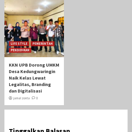
LIFE STYLE
PEMERINTAH
PENDIDIKAN
KKN UPB Dorong UMKM
Desa Kedungwaringin
Naik Kelas Lewat
Legalitas, Branding
dan Digitalisasi
jamal zonta
0
Tinggalkan Balasan