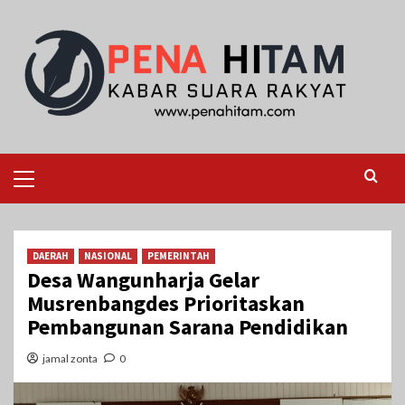
Skip
to
content
Primary
Menu
DAERAH
NASIONAL
PEMERINTAH
Desa Wangunharja Gelar
Musrenbangdes Prioritaskan
Pembangunan Sarana Pendidikan
jamal zonta
0