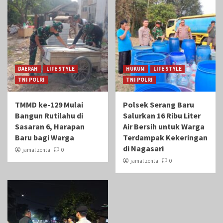
DAERAH
LIFE STYLE
HUKUM
LIFE STYLE
TNI POLRI
TNI POLRI
TMMD ke-129 Mulai
Polsek Serang Baru
Bangun Rutilahu di
Salurkan 16 Ribu Liter
Sasaran 6, Harapan
Air Bersih untuk Warga
Baru bagi Warga
Terdampak Kekeringan
di Nagasari
jamal zonta
0
jamal zonta
0