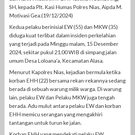
SH, kepada Plt. Kasi Humas Polres Nias, Aipda M.
Motivasi Gea.(19/12/2024)
Kedua pelaku berinisial EW (55) dan MKW (35)
diduga kuat terlibat dalam insiden perkelahian
yang terjadi pada Minggu malam, 15 Desember
2024, sekitar pukul 21.00 WIB di simpang jalan
umum Desa Loloana’a, Kecamatan Alasa.
Menurut Kapolres Nias, kejadian bermula ketika
korban EHH (22) bersama rekan-rekannya sedang
berada di sebuah warung milik warga. Di warung
lain, pelaku EW dan Pelaku MKW juga tengah
berada. Adu mulut antara pelaku EW dan korban
EHH memicu serangan yang mengakhiri
tantangan untuk turun ke jalan.
Korban EHH yang mendekati pelaku EW