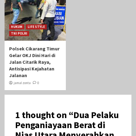
HUKUM
LIFE STYLE
TNI POLRI
Polsek Cikarang Timur
Gelar OKJ Dini Hari di
Jalan Citarik Raya,
Antisipasi Kejahatan
Jalanan
jamal zonta
0
1 thought on “
Dua Pelaku
Penganiayaan Berat di
Nias Utara Menyerahkan