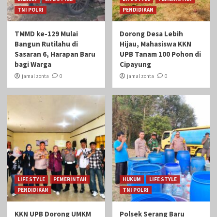
TNI POLRI
PENDIDIKAN
TMMD ke-129 Mulai
Dorong Desa Lebih
Bangun Rutilahu di
Hijau, Mahasiswa KKN
Sasaran 6, Harapan Baru
UPB Tanam 100 Pohon di
bagi Warga
Cipayung
jamal zonta
0
jamal zonta
0
LIFE STYLE
PEMERINTAH
HUKUM
LIFE STYLE
PENDIDIKAN
TNI POLRI
KKN UPB Dorong UMKM
Polsek Serang Baru