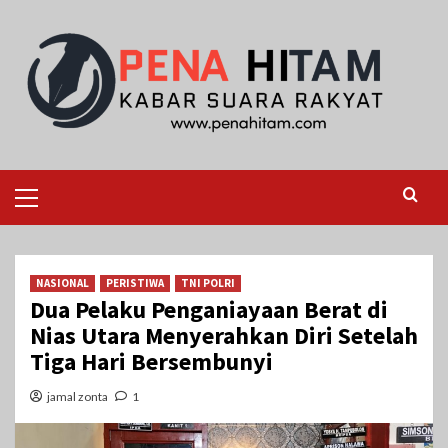
Skip
to
content
Primary
Menu
NASIONAL
PERISTIWA
TNI POLRI
Dua Pelaku Penganiayaan Berat di
Nias Utara Menyerahkan Diri Setelah
Tiga Hari Bersembunyi
jamal zonta
1