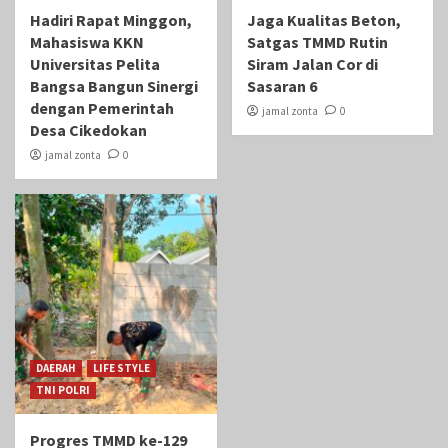
Hadiri Rapat Minggon,
Jaga Kualitas Beton,
Mahasiswa KKN
Satgas TMMD Rutin
Universitas Pelita
Siram Jalan Cor di
Bangsa Bangun Sinergi
Sasaran 6
dengan Pemerintah
jamal zonta
0
Desa Cikedokan
jamal zonta
0
DAERAH
LIFE STYLE
TNI POLRI
Progres TMMD ke-129