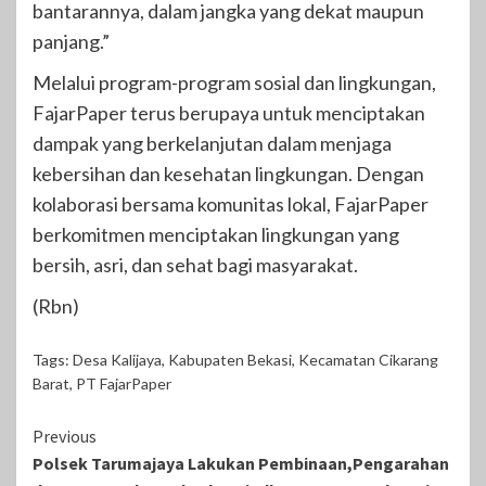
bantarannya, dalam jangka yang dekat maupun
panjang.”
Melalui program-program sosial dan lingkungan,
FajarPaper terus berupaya untuk menciptakan
dampak yang berkelanjutan dalam menjaga
kebersihan dan kesehatan lingkungan. Dengan
kolaborasi bersama komunitas lokal, FajarPaper
berkomitmen menciptakan lingkungan yang
bersih, asri, dan sehat bagi masyarakat.
(Rbn)
Tags:
Desa Kalijaya
,
Kabupaten Bekasi
,
Kecamatan Cikarang
Barat
,
PT FajarPaper
Continue
Previous
Polsek Tarumajaya Lakukan Pembinaan,Pengarahan
Reading