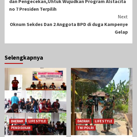
dan Pengecekan,Uhtuk Wujudkan Program Alstacita
no 7 Presiden Terpilih
Next
Oknum Sekdes Dan 2 Anggota BPD di duga Kampenye
Gelap
Selengkapnya
DAERAH
LIFE STYLE
DAERAH
LIFE STYLE
PENDIDIKAN
TNI POLRI