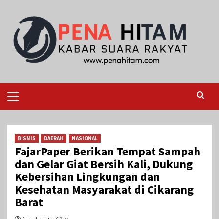
Skip
to
content
Primary
Menu
BISNIS
DAERAH
NASIONAL
FajarPaper Berikan Tempat Sampah
dan Gelar Giat Bersih Kali, Dukung
Kebersihan Lingkungan dan
Kesehatan Masyarakat di Cikarang
Barat