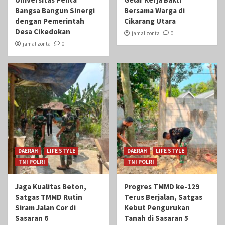
Bangsa Bangun Sinergi
Bersama Warga di
dengan Pemerintah
Cikarang Utara
Desa Cikedokan
jamal zonta
0
jamal zonta
0
DAERAH
LIFE STYLE
DAERAH
LIFE STYLE
TNI POLRI
TNI POLRI
Jaga Kualitas Beton,
Progres TMMD ke-129
Satgas TMMD Rutin
Terus Berjalan, Satgas
Siram Jalan Cor di
Kebut Pengurukan
Sasaran 6
Tanah di Sasaran 5