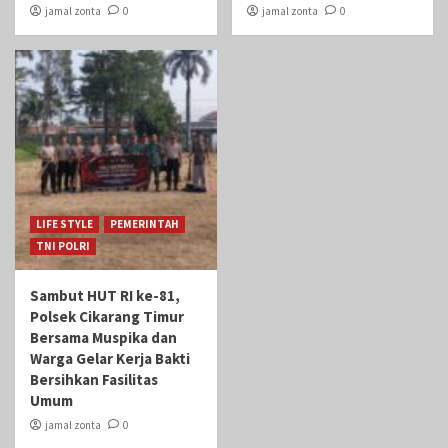
jamal zonta
0
jamal zonta
0
LIFE STYLE
PEMERINTAH
TNI POLRI
Sambut HUT RI ke-81,
Polsek Cikarang Timur
Bersama Muspika dan
Warga Gelar Kerja Bakti
Bersihkan Fasilitas
Umum
jamal zonta
0