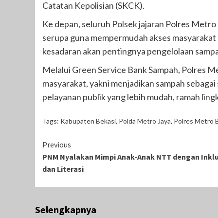
Catatan Kepolisian (SKCK).
Ke depan, seluruh Polsek jajaran Polres Met
serupa guna mempermudah akses masyarakat t
kesadaran akan pentingnya pengelolaan samp
Melalui Green Service Bank Sampah, Polres Me
masyarakat, yakni menjadikan sampah sebagai 
pelayanan publik yang lebih mudah, ramah lin
Tags:
Kabupaten Bekasi
,
Polda Metro Jaya
,
Polres Metro 
Continue
Previous
PNM Nyalakan Mimpi Anak-Anak NTT dengan Inklu
Reading
dan Literasi
Selengkapnya