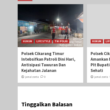
HUKUM
LIFE STYLE
TNI POLRI
HUKUM
LIF
Polsek Cikarang Timur
Polsek Ci
Intebsifkan Patroli Dini Hari,
Amankan 
Antisipasi Tawuran Dan
Plt Bupat
Kejahatan Jalanan
Sehati‎
jamal zonta
0
jamal zonta
Tinggalkan Balasan