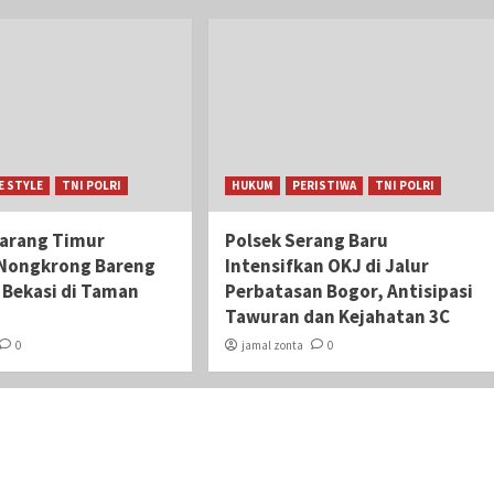
E STYLE
TNI POLRI
HUKUM
PERISTIWA
TNI POLRI
karang Timur
Polsek Serang Baru
Nongkrong Bareng
Intensifkan OKJ di Jalur
i Bekasi di Taman
Perbatasan Bogor, Antisipasi
Tawuran dan Kejahatan 3C
0
jamal zonta
0