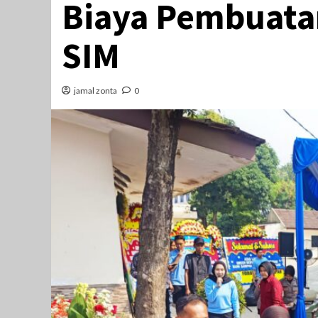
Biaya Pembuata
SIM
jamal zonta
0