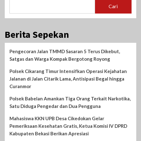
Cari
Berita Sepekan
Pengecoran Jalan TMMD Sasaran 5 Terus Dikebut,
Satgas dan Warga Kompak Bergotong Royong
Polsek Cikarang Timur Intensifkan Operasi Kejahatan
Jalanan di Jalan Citarik Lama, Antisipasi Begal hingga
Curanmor
Polsek Babelan Amankan Tiga Orang Terkait Narkotika,
Satu Diduga Pengedar dan Dua Pengguna
Mahasiswa KKN UPB Desa Cikedokan Gelar
Pemeriksaan Kesehatan Gratis, Ketua Komisi IV DPRD
Kabupaten Bekasi Berikan Apresiasi