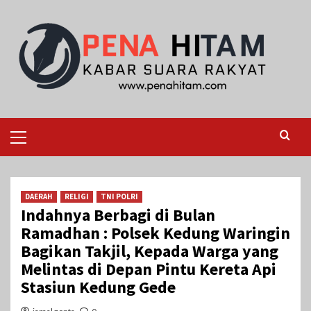
Skip
to
content
Primary
Menu
DAERAH
RELIGI
TNI POLRI
Indahnya Berbagi di Bulan
Ramadhan : Polsek Kedung Waringin
Bagikan Takjil, Kepada Warga yang
Melintas di Depan Pintu Kereta Api
Stasiun Kedung Gede