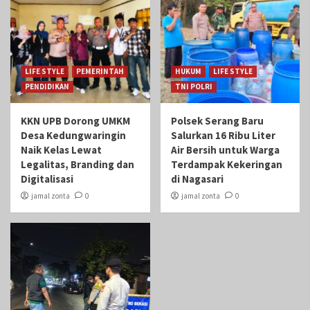
LIFE STYLE
PEMERINTAH
HUKUM
LIFE STYLE
PENDIDIKAN
TNI POLRI
KKN UPB Dorong UMKM
Polsek Serang Baru
Desa Kedungwaringin
Salurkan 16 Ribu Liter
Naik Kelas Lewat
Air Bersih untuk Warga
Legalitas, Branding dan
Terdampak Kekeringan
Digitalisasi
di Nagasari
jamal zonta
0
jamal zonta
0