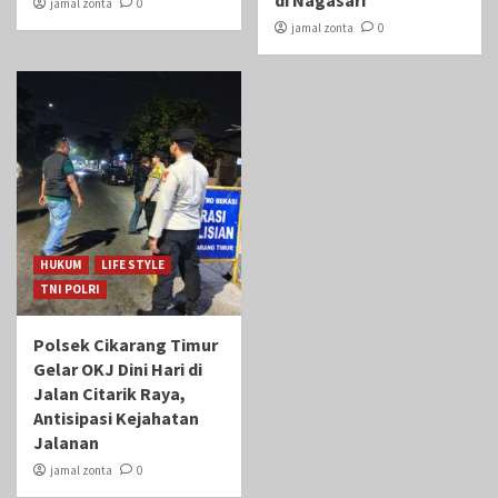
di Nagasari
jamal zonta
0
jamal zonta
0
HUKUM
LIFE STYLE
TNI POLRI
Polsek Cikarang Timur
Gelar OKJ Dini Hari di
Jalan Citarik Raya,
Antisipasi Kejahatan
Jalanan
jamal zonta
0