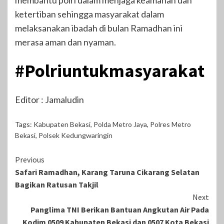
membantu polri dalam menjaga keamanan dan
ketertiban sehingga masyarakat dalam
melaksanakan ibadah di bulan Ramadhan ini
merasa aman dan nyaman.
#Polriuntukmasyarakat
Editor : Jamaludin
Tags:
Kabupaten Bekasi
,
Polda Metro Jaya
,
Polres Metro
Bekasi
,
Polsek Kedungwaringin
Continue
Previous
Safari Ramadhan, Karang Taruna Cikarang Selatan
Reading
Bagikan Ratusan Takjil
Next
Panglima TNI Berikan Bantuan Angkutan Air Pada
Kodim 0509 Kabupaten Bekasi dan 0507 Kota Bekasi