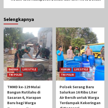
Selengkapnya
DAERAH
LIFE STYLE
HUKUM
LIFE STYLE
TNI POLRI
TNI POLRI
TMMD ke-129 Mulai
Polsek Serang Baru
Bangun Rutilahu di
Salurkan 16 Ribu Liter
Sasaran 6, Harapan
Air Bersih untuk Warga
Baru bagi Warga
Terdampak Kekeringan