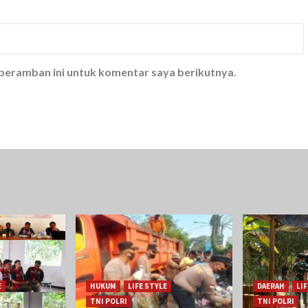
 peramban ini untuk komentar saya berikutnya.
E
HUKUM
LIFE STYLE
DAERAH
LI
TNI POLRI
TNI POLRI