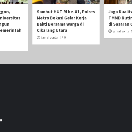
ggon,
Sambut HUT RI ke-81, Polres
Jaga Kualit
niversitas
Metro Bekasi Gelar Kerja
TMMD Rutin
angun
Bakti Bersama Warga di
di Sasaran 
Pemerintah
Cikarang Utara
jamal zonta
jamal zonta
0
a