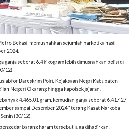
etro Bekasi, memusnahkan sejumlah narkotika hasil
er 2024.
ga ganja seberat 6,4 kikogram lebih dimusnahkan polisi di
0/12).
uslabfor Bareskrim Polri, Kejaksaan Negri Kabupaten
lan Negeri Cikarang hingga kapolsek jajaran.
 sebanyak 4.465,01 gram, kemudian ganja seberat 6.417,27
ember sampai Desember 2024,” terang Kasat Narkoba
Senin (30/12).
pengedar barang haram tersebut juga dihadirkan.