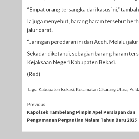
“Empat orang tersangka dari kasus ini,” tamba
Ia juga menyebut, barang haram tersebut berh
jalur darat.
“Jaringan peredaran ini dari Aceh. Melalui jalu
Sekadar diketahui, sebagian barang haram ter
Kejaksaan Negeri Kabupaten Bekasi.
(Red)
Tags:
Kabupaten Bekasi
,
Kecamatan Cikarang Utara
,
Pold
Continue
Previous
Kapolsek Tambelang Pimpin Apel Persiapan dan
Reading
Pengamanan Pergantian Malam Tahun Baru 2025