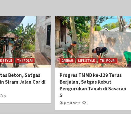
FE STYLE
TNI POLRI
DAERAH
LIFE STYLE
TNI POLRI
itas Beton, Satgas
Progres TMMD ke-129 Terus
n Siram Jalan Cor di
Berjalan, Satgas Kebut
Pengurukan Tanah di Sasaran
5
0
jamal zonta
0