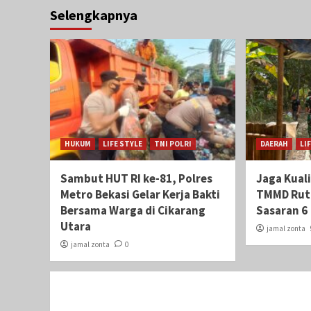
Selengkapnya
HUKUM
LIFE STYLE
TNI POLRI
DAERAH
LI
Sambut HUT RI ke-81, Polres
Jaga Kual
Metro Bekasi Gelar Kerja Bakti
TMMD Ruti
Bersama Warga di Cikarang
Sasaran 6
Utara
jamal zonta
jamal zonta
0