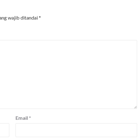
ang wajib ditandai
*
Email
*