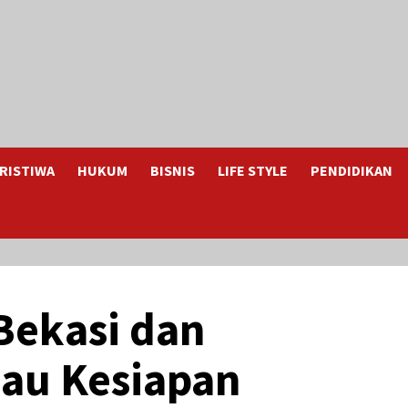
RISTIWA
HUKUM
BISNIS
LIFE STYLE
PENDIDIKAN
Bekasi dan
jau Kesiapan