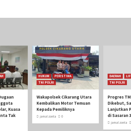
AH
HUKUM
PERISTIWA
DAERAH
LI
TNI POLRI
TNI POLRI
Dugaan
Wakapolsek Cikarang Utara
Progres TM
nggota
Kembalikan Motor Temuan
Dikebut, S
lar, Kuasa
Kepada Pemiliknya
Lanjutkan 
nta Tak
di Sasaran 
jamal zonta
0
jamal zonta