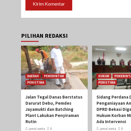
PILIHAN REDAKSI
DAERAH
PEMERINTAH
HUKUM
PEMERINT
PERISTIWA
PERISTIWA
Jalan Tegal Danas Berstatus
Sidang Perdana 
Darurat Debu, Pemdes
Penganiayaan A
Jayamukti dan Batching
DPRD Bekasi Dige
Plant Lakukan Penyiraman
Hukum Korban Mi
Rutin
Ada Intervensi
jamal zonta
0
jamal zonta
0