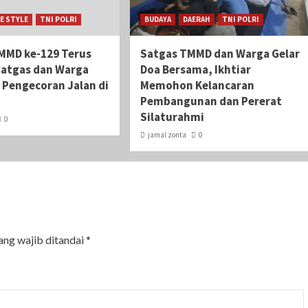
FE STYLE
TNI POLRI
BUDAYA
DAERAH
TNI POLRI
MMD ke-129 Terus
Satgas TMMD dan Warga Gelar
Satgas dan Warga
Doa Bersama, Ikhtiar
 Pengecoran Jalan di
Memohon Kelancaran
Pembangunan dan Pererat
Silaturahmi
0
jamal zonta
0
ang wajib ditandai
*