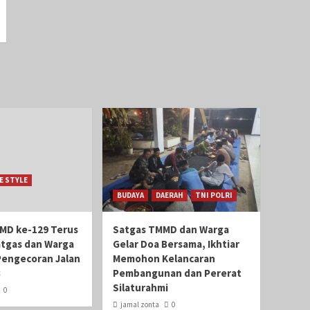
FE STYLE
BUDAYA
DAERAH
TNI POLRI
MD ke-129 Terus
Satgas TMMD dan Warga
atgas dan Warga
Gelar Doa Bersama, Ikhtiar
Pengecoran Jalan
Memohon Kelancaran
3
Pembangunan dan Pererat
Silaturahmi
0
jamal zonta
0