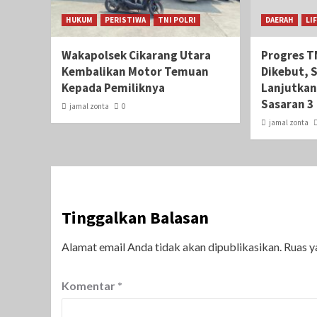
HUKUM
PERISTIWA
TNI POLRI
DAERAH
LI
Wakapolsek Cikarang Utara
Progres T
Kembalikan Motor Temuan
Dikebut, 
Kepada Pemiliknya
Lanjutkan
Sasaran 3
jamal zonta
0
jamal zonta
Tinggalkan Balasan
Alamat email Anda tidak akan dipublikasikan.
Ruas y
Komentar
*