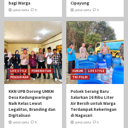
bagi Warga
Cipayung
jamal zonta
0
jamal zonta
0
LIFE STYLE
PEMERINTAH
HUKUM
LIFE STYLE
PENDIDIKAN
TNI POLRI
KKN UPB Dorong UMKM
Polsek Serang Baru
Desa Kedungwaringin
Salurkan 16 Ribu Liter
Naik Kelas Lewat
Air Bersih untuk Warga
Legalitas, Branding dan
Terdampak Kekeringan
Digitalisasi
di Nagasari
jamal zonta
0
jamal zonta
0