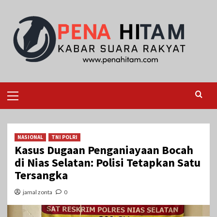
Skip
to
content
Primary
Menu
NASIONAL
TNI POLRI
Kasus Dugaan Penganiayaan Bocah
di Nias Selatan: Polisi Tetapkan Satu
Tersangka
jamal zonta
0