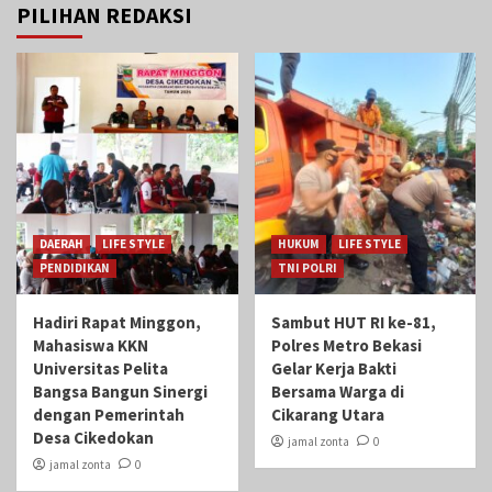
PILIHAN REDAKSI
DAERAH
LIFE STYLE
HUKUM
LIFE STYLE
PENDIDIKAN
TNI POLRI
Hadiri Rapat Minggon,
Sambut HUT RI ke-81,
Mahasiswa KKN
Polres Metro Bekasi
Universitas Pelita
Gelar Kerja Bakti
Bangsa Bangun Sinergi
Bersama Warga di
dengan Pemerintah
Cikarang Utara
Desa Cikedokan
jamal zonta
0
jamal zonta
0