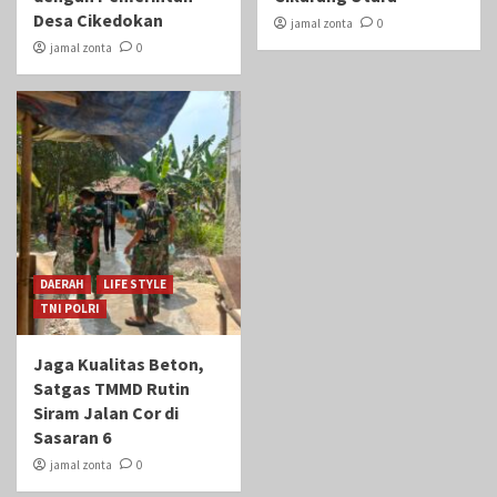
Desa Cikedokan
jamal zonta
0
jamal zonta
0
DAERAH
LIFE STYLE
TNI POLRI
Jaga Kualitas Beton,
Satgas TMMD Rutin
Siram Jalan Cor di
Sasaran 6
jamal zonta
0