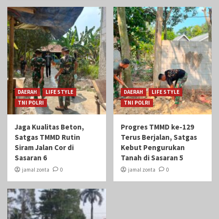
DAERAH
LIFE STYLE
DAERAH
LIFE STYLE
TNI POLRI
TNI POLRI
Jaga Kualitas Beton,
Progres TMMD ke-129
Satgas TMMD Rutin
Terus Berjalan, Satgas
Siram Jalan Cor di
Kebut Pengurukan
Sasaran 6
Tanah di Sasaran 5
jamal zonta
0
jamal zonta
0