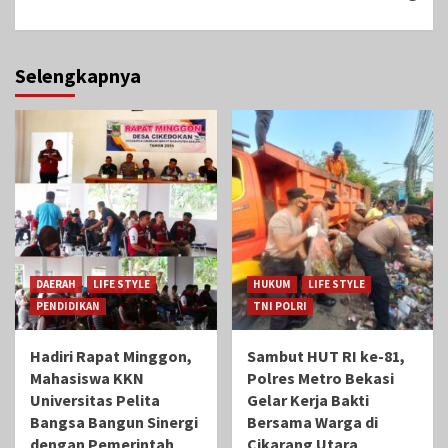
Selengkapnya
DAERAH
LIFE STYLE
HUKUM
LIFE STYLE
PENDIDIKAN
TNI POLRI
Hadiri Rapat Minggon,
Sambut HUT RI ke-81,
Mahasiswa KKN
Polres Metro Bekasi
Universitas Pelita
Gelar Kerja Bakti
Bangsa Bangun Sinergi
Bersama Warga di
dengan Pemerintah
Cikarang Utara