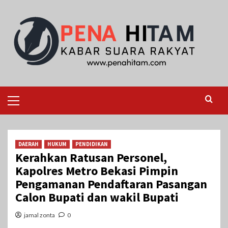
Skip
to
content
Primary
Menu
DAERAH
HUKUM
PENDIDIKAN
Kerahkan Ratusan Personel,
Kapolres Metro Bekasi Pimpin
Pengamanan Pendaftaran Pasangan
Calon Bupati dan wakil Bupati
jamal zonta
0