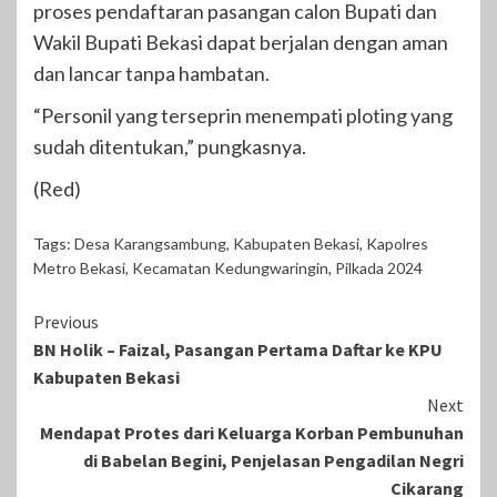
proses pendaftaran pasangan calon Bupati dan
Wakil Bupati Bekasi dapat berjalan dengan aman
dan lancar tanpa hambatan.
“Personil yang terseprin menempati ploting yang
sudah ditentukan,” pungkasnya.
(Red)
Tags:
Desa Karangsambung
,
Kabupaten Bekasi
,
Kapolres
Metro Bekasi
,
Kecamatan Kedungwaringin
,
Pilkada 2024
Continue
Previous
BN Holik – Faizal, Pasangan Pertama Daftar ke KPU
Reading
Kabupaten Bekasi
Next
Mendapat Protes dari Keluarga Korban Pembunuhan
di Babelan Begini, Penjelasan Pengadilan Negri
Cikarang