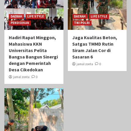
DAERAH
LIFE STYLE
DAERAH
LIFE STYLE
PENDIDIKAN
TNI POLRI
Hadiri Rapat Minggon,
Jaga Kualitas Beton,
Mahasiswa KKN
Satgas TMMD Rutin
Universitas Pelita
Siram Jalan Cor di
Bangsa Bangun Sinergi
Sasaran 6
dengan Pemerintah
jamal zonta
0
Desa Cikedokan
jamal zonta
0