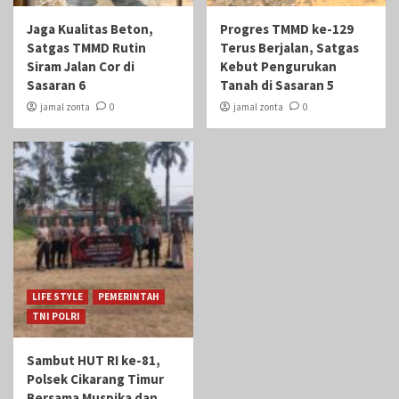
Jaga Kualitas Beton,
Progres TMMD ke-129
Satgas TMMD Rutin
Terus Berjalan, Satgas
Siram Jalan Cor di
Kebut Pengurukan
Sasaran 6
Tanah di Sasaran 5
jamal zonta
0
jamal zonta
0
LIFE STYLE
PEMERINTAH
TNI POLRI
Sambut HUT RI ke-81,
Polsek Cikarang Timur
Bersama Muspika dan