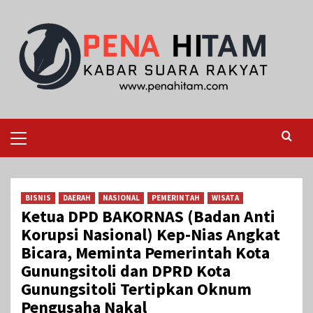
Skip
to
content
Primary
Menu
BISNIS
DAERAH
NASIONAL
PEMERINTAH
WISATA
Ketua DPD BAKORNAS (Badan Anti
Korupsi Nasional) Kep-Nias Angkat
Bicara, Meminta Pemerintah Kota
Gunungsitoli dan DPRD Kota
Gunungsitoli Tertipkan Oknum
Pengusaha Nakal