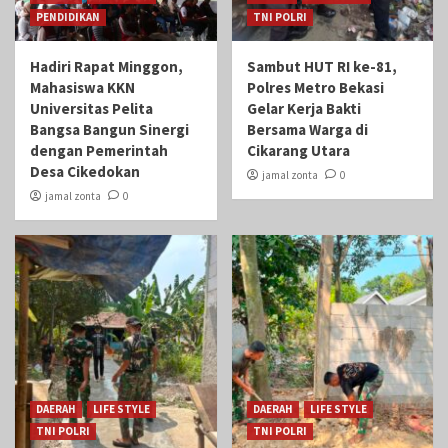
PENDIDIKAN
TNI POLRI
Hadiri Rapat Minggon,
Sambut HUT RI ke-81,
Mahasiswa KKN
Polres Metro Bekasi
Universitas Pelita
Gelar Kerja Bakti
Bangsa Bangun Sinergi
Bersama Warga di
dengan Pemerintah
Cikarang Utara
Desa Cikedokan
jamal zonta
0
jamal zonta
0
DAERAH
LIFE STYLE
DAERAH
LIFE STYLE
TNI POLRI
TNI POLRI