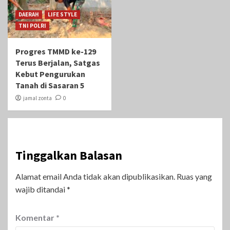
DAERAH
LIFE STYLE
TNI POLRI
Progres TMMD ke-129
Terus Berjalan, Satgas
Kebut Pengurukan
Tanah di Sasaran 5
jamal zonta
0
Tinggalkan Balasan
Alamat email Anda tidak akan dipublikasikan.
Ruas yang
wajib ditandai
*
Komentar
*