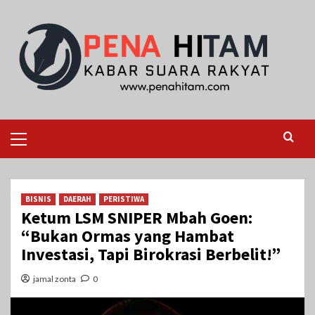
Skip
to
content
Primary
Menu
BISNIS
DAERAH
PERISTIWA
Ketum LSM SNIPER Mbah Goen:
“Bukan Ormas yang Hambat
Investasi, Tapi Birokrasi Berbelit!”
jamal zonta
0