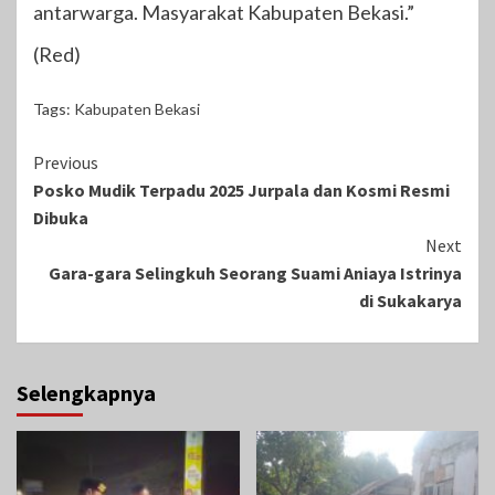
antarwarga. Masyarakat Kabupaten Bekasi.”
(Red)
Tags:
Kabupaten Bekasi
Continue
Previous
Posko Mudik Terpadu 2025 Jurpala dan Kosmi Resmi
Reading
Dibuka
Next
Gara-gara Selingkuh Seorang Suami Aniaya Istrinya
di Sukakarya
Selengkapnya