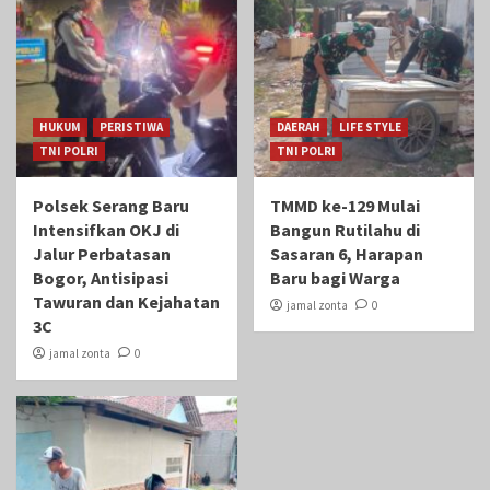
HUKUM
PERISTIWA
DAERAH
LIFE STYLE
TNI POLRI
TNI POLRI
Polsek Serang Baru
TMMD ke-129 Mulai
Intensifkan OKJ di
Bangun Rutilahu di
Jalur Perbatasan
Sasaran 6, Harapan
Bogor, Antisipasi
Baru bagi Warga
Tawuran dan Kejahatan
jamal zonta
0
3C
jamal zonta
0