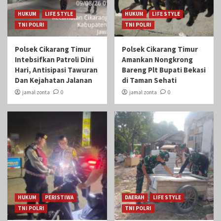
HUKUM
LIFE STYLE
HUKUM
LIFE STYLE
TNI POLRI
TNI POLRI
Polsek Cikarang Timur
Polsek Cikarang Timur
Intebsifkan Patroli Dini
Amankan Nongkrong
Hari, Antisipasi Tawuran
Bareng Plt Bupati Bekasi
Dan Kejahatan Jalanan
di Taman Sehati‎
jamal zonta
0
jamal zonta
0
HUKUM
PERISTIWA
DAERAH
LIFE STYLE
TNI POLRI
TNI POLRI