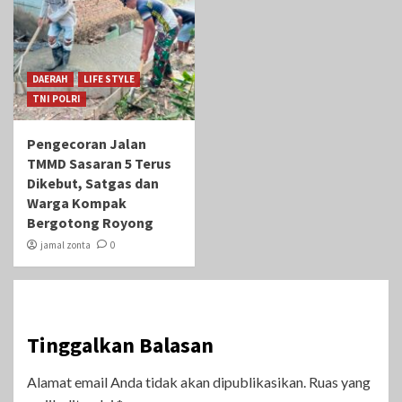
DAERAH
LIFE STYLE
TNI POLRI
Pengecoran Jalan
TMMD Sasaran 5 Terus
Dikebut, Satgas dan
Warga Kompak
Bergotong Royong
jamal zonta
0
Tinggalkan Balasan
Alamat email Anda tidak akan dipublikasikan.
Ruas yang