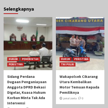
Selengkapnya
HUKUM
PEMERINTAH
HUKUM
PERISTIWA
PERISTIWA
TNI POLRI
Sidang Perdana
Wakapolsek Cikarang
Dugaan Penganiayaan
Utara Kembalikan
Anggota DPRD Bekasi
Motor Temuan Kepada
Digelar, Kuasa Hukum
Pemiliknya
Korban Minta Tak Ada
jamal zonta
0
Intervensi