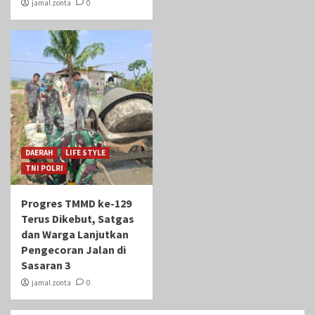
jamal zonta
0
DAERAH
LIFE STYLE
TNI POLRI
Progres TMMD ke-129
Terus Dikebut, Satgas
dan Warga Lanjutkan
Pengecoran Jalan di
Sasaran 3
jamal zonta
0