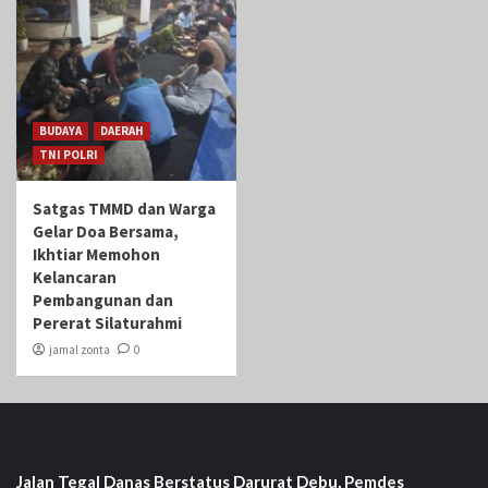
BUDAYA
DAERAH
TNI POLRI
Satgas TMMD dan Warga
Gelar Doa Bersama,
Ikhtiar Memohon
Kelancaran
Pembangunan dan
Pererat Silaturahmi
jamal zonta
0
Jalan Tegal Danas Berstatus Darurat Debu, Pemdes