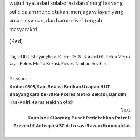
wujud nyata dari kolaborasi dan sinergitas yang
solid dalam menciptakan, menjaga wilayah yang
aman, nyaman, dan harmonis di tengah
masyarakat.
(Red)
Tags:
HUT Bhayangkara
,
Kodim 0509
,
Koramil 01
,
Polda Metro
Jaya
,
Polres Metro Bekasi
,
Polsek Tambun Selatan
Continue
Previous
Kodim 0509/Kab. Bekasi Berikan Ucapan HUT
Reading
Bhayangkara ke-79 ke Polres Metro Bekasi, Dandim:
TNI-Polri Harus Makin Solid!
Next
Kapolsek Cikarang Pusat Perintahkan Patroli
Preventif Antisipasi 3C di Lokasi Rawan Kriminalitas