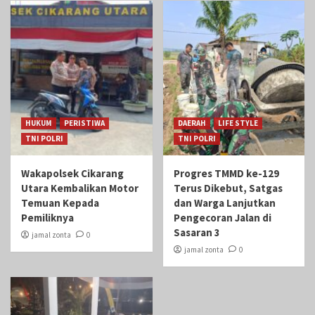
HUKUM
PERISTIWA
DAERAH
LIFE STYLE
TNI POLRI
TNI POLRI
Wakapolsek Cikarang
Progres TMMD ke-129
Utara Kembalikan Motor
Terus Dikebut, Satgas
Temuan Kepada
dan Warga Lanjutkan
Pemiliknya
Pengecoran Jalan di
Sasaran 3
jamal zonta
0
jamal zonta
0