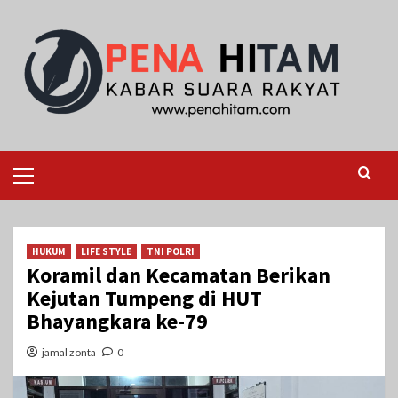
Skip
to
content
Primary
Menu
HUKUM
LIFE STYLE
TNI POLRI
Koramil dan Kecamatan Berikan
Kejutan Tumpeng di HUT
Bhayangkara ke-79
jamal zonta
0