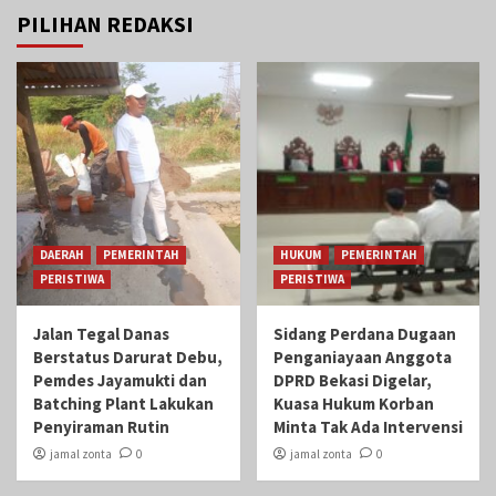
PILIHAN REDAKSI
DAERAH
PEMERINTAH
HUKUM
PEMERINTAH
PERISTIWA
PERISTIWA
Jalan Tegal Danas
Sidang Perdana Dugaan
Berstatus Darurat Debu,
Penganiayaan Anggota
Pemdes Jayamukti dan
DPRD Bekasi Digelar,
Batching Plant Lakukan
Kuasa Hukum Korban
Penyiraman Rutin
Minta Tak Ada Intervensi
jamal zonta
0
jamal zonta
0