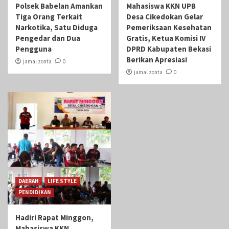
Polsek Babelan Amankan
Mahasiswa KKN UPB
Tiga Orang Terkait
Desa Cikedokan Gelar
Narkotika, Satu Diduga
Pemeriksaan Kesehatan
Pengedar dan Dua
Gratis, Ketua Komisi IV
Pengguna
DPRD Kabupaten Bekasi
Berikan Apresiasi
jamal zonta
0
jamal zonta
0
DAERAH
LIFE STYLE
PENDIDIKAN
Hadiri Rapat Minggon,
Mahasiswa KKN