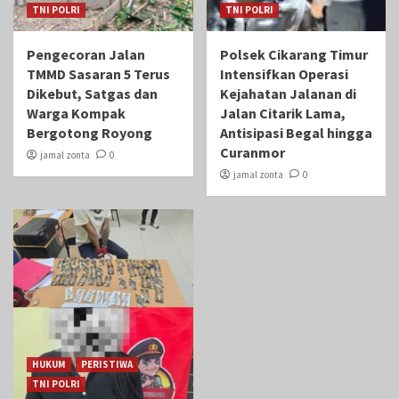
TNI POLRI
TNI POLRI
Pengecoran Jalan
Polsek Cikarang Timur
TMMD Sasaran 5 Terus
Intensifkan Operasi
Dikebut, Satgas dan
Kejahatan Jalanan di
Warga Kompak
Jalan Citarik Lama,
Bergotong Royong
Antisipasi Begal hingga
Curanmor
jamal zonta
0
jamal zonta
0
HUKUM
PERISTIWA
TNI POLRI