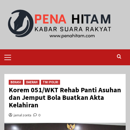
Skip
to
content
Primary
Menu
BEKASI
DAERAH
TNI POLRI
Korem 051/WKT Rehab Panti Asuhan
dan Jemput Bola Buatkan Akta
Kelahiran
jamal zonta
0