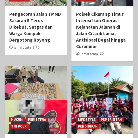
Pengecoran Jalan TMMD
Polsek Cikarang Timur
Sasaran 5 Terus
Intensifkan Operasi
Dikebut, Satgas dan
Kejahatan Jalanan di
Warga Kompak
Jalan Citarik Lama,
Bergotong Royong
Antisipasi Begal hingga
Curanmor
jamal zonta
0
jamal zonta
0
HUKUM
PERISTIWA
LIFE STYLE
PEMERINTAH
TNI POLRI
PENDIDIKAN