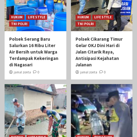
HUKUM
LIFE STYLE
HUKUM
LIFE STYLE
TNI POLRI
TNI POLRI
Polsek Serang Baru
Polsek Cikarang Timur
Salurkan 16 Ribu Liter
Gelar OKJ Dini Hari di
Air Bersih untuk Warga
Jalan Citarik Raya,
Terdampak Kekeringan
Antisipasi Kejahatan
di Nagasari
Jalanan
jamal zonta
0
jamal zonta
0