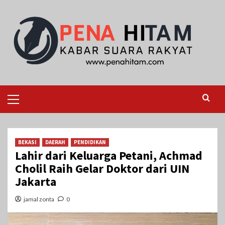
Skip
to
content
Primary
Menu
BEKASI
DAERAH
PENDIDIKAN
Lahir dari Keluarga Petani, Achmad
Cholil Raih Gelar Doktor dari UIN
Jakarta
jamal zonta
0