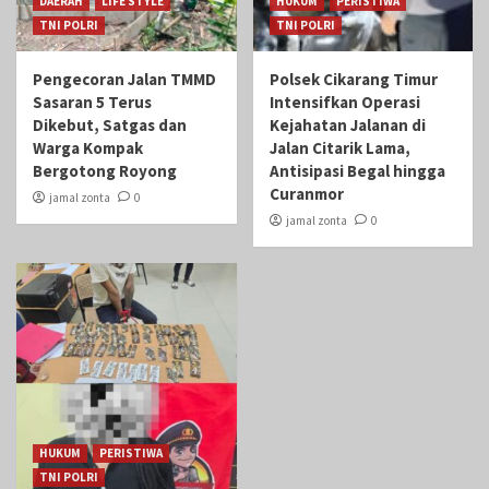
DAERAH
LIFE STYLE
HUKUM
PERISTIWA
TNI POLRI
TNI POLRI
Pengecoran Jalan TMMD
Polsek Cikarang Timur
Sasaran 5 Terus
Intensifkan Operasi
Dikebut, Satgas dan
Kejahatan Jalanan di
Warga Kompak
Jalan Citarik Lama,
Bergotong Royong
Antisipasi Begal hingga
Curanmor
jamal zonta
0
jamal zonta
0
HUKUM
PERISTIWA
TNI POLRI