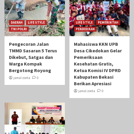
DAERAH
LIFE STYLE
LIFE STYLE
PEMERINTAH
TNI POLRI
PENDIDIKAN
Pengecoran Jalan
Mahasiswa KKN UPB
TMMD Sasaran 5 Terus
Desa Cikedokan Gelar
Dikebut, Satgas dan
Pemeriksaan
Warga Kompak
Kesehatan Gratis,
Bergotong Royong
Ketua Komisi IV DPRD
Kabupaten Bekasi
jamal zonta
0
Berikan Apresiasi
jamal zonta
0