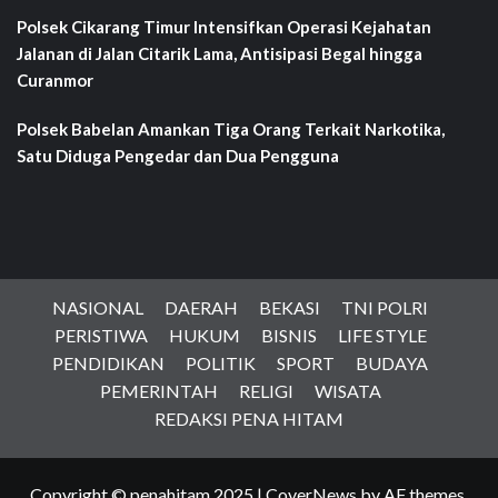
Polsek Cikarang Timur Intensifkan Operasi Kejahatan
Jalanan di Jalan Citarik Lama, Antisipasi Begal hingga
Curanmor
Polsek Babelan Amankan Tiga Orang Terkait Narkotika,
Satu Diduga Pengedar dan Dua Pengguna
NASIONAL
DAERAH
BEKASI
TNI POLRI
PERISTIWA
HUKUM
BISNIS
LIFE STYLE
PENDIDIKAN
POLITIK
SPORT
BUDAYA
PEMERINTAH
RELIGI
WISATA
REDAKSI PENA HITAM
Copyright © penahitam 2025
|
CoverNews
by AF themes.