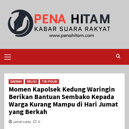
Skip
to
content
Primary
Menu
DAERAH
RELIGI
TNI POLRI
Momen Kapolsek Kedung Waringin
Berikan Bantuan Sembako Kepada
Warga Kurang Mampu di Hari Jumat
yang Berkah
jamal zonta
0