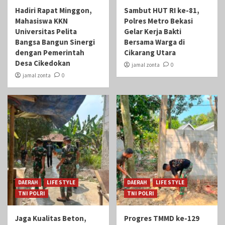
Hadiri Rapat Minggon,
Sambut HUT RI ke-81,
Mahasiswa KKN
Polres Metro Bekasi
Universitas Pelita
Gelar Kerja Bakti
Bangsa Bangun Sinergi
Bersama Warga di
dengan Pemerintah
Cikarang Utara
Desa Cikedokan
jamal zonta
0
jamal zonta
0
DAERAH
LIFE STYLE
DAERAH
LIFE STYLE
TNI POLRI
TNI POLRI
Jaga Kualitas Beton,
Progres TMMD ke-129