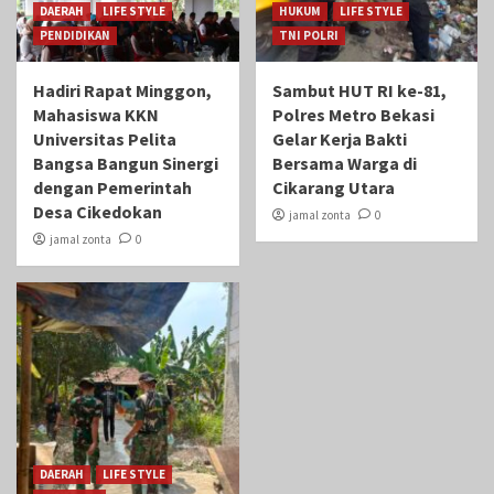
DAERAH
LIFE STYLE
HUKUM
LIFE STYLE
PENDIDIKAN
TNI POLRI
Hadiri Rapat Minggon,
Sambut HUT RI ke-81,
Mahasiswa KKN
Polres Metro Bekasi
Universitas Pelita
Gelar Kerja Bakti
Bangsa Bangun Sinergi
Bersama Warga di
dengan Pemerintah
Cikarang Utara
Desa Cikedokan
jamal zonta
0
jamal zonta
0
DAERAH
LIFE STYLE