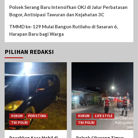
Polsek Serang Baru Intensifkan OKJ di Jalur Perbatasan
Bogor, Antisipasi Tawuran dan Kejahatan 3C
TMMD ke-129 Mulai Bangun Rutilahu di Sasaran 6,
Harapan Baru bagi Warga
PILIHAN REDAKSI
HUKUM
PERISTIWA
HUKUM
LIFE STYLE
TNI POLRI
TNI POLRI
Pecahkan Kaca Mobil di
Polsek Cikarang Timur