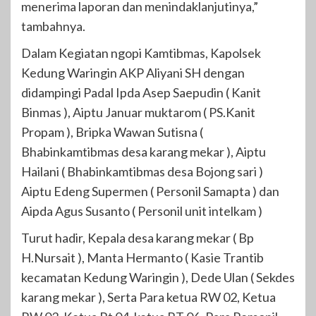
menerima laporan dan menindaklanjutinya,”
tambahnya.
Dalam Kegiatan ngopi Kamtibmas, Kapolsek
Kedung Waringin AKP Aliyani SH dengan
didampingi Padal Ipda Asep Saepudin ( Kanit
Binmas ), Aiptu Januar muktarom ( PS.Kanit
Propam ), Bripka Wawan Sutisna (
Bhabinkamtibmas desa karang mekar ), Aiptu
Hailani ( Bhabinkamtibmas desa Bojong sari )
Aiptu Edeng Supermen ( Personil Samapta ) dan
Aipda Agus Susanto ( Personil unit intelkam )
Turut hadir, Kepala desa karang mekar ( Bp
H.Nursait ), Manta Hermanto ( Kasie Trantib
kecamatan Kedung Waringin ), Dede Ulan ( Sekdes
karang mekar ), Serta Para ketua RW 02, Ketua