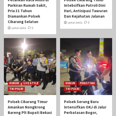
Parkiran Rumah Sakit,
Intebsifkan Patroli Dini
Pria 31 Tahun
Hari, Antisipasi Tawuran
Diamankan Polsek
Dan Kejahatan Jalanan
Cikarang Selatan
jamal zonta
0
jamal zonta
0
HUKUM
LIFE STYLE
HUKUM
PERISTIWA
TNI POLRI
TNI POLRI
Polsek Cikarang Timur
Polsek Serang Baru
Amankan Nongkrong
Intensifkan OKJ di Jalur
Bareng Plt Bupati Bekasi
Perbatasan Bogor,