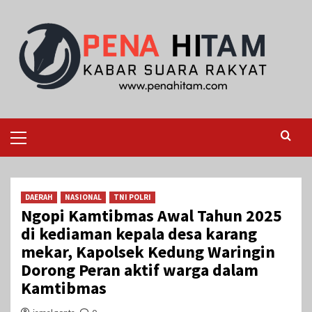
Skip
to
content
Primary
Menu
DAERAH
NASIONAL
TNI POLRI
Ngopi Kamtibmas Awal Tahun 2025
di kediaman kepala desa karang
mekar, Kapolsek Kedung Waringin
Dorong Peran aktif warga dalam
Kamtibmas