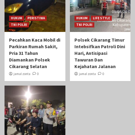
HUKUM
PERISTIWA
HUKUM
LIFE STYLE
TNI POLRI
TNI POLRI
Pecahkan Kaca Mobil di
Polsek Cikarang Timur
Parkiran Rumah Sakit,
Intebsifkan Patroli Dini
Pria 31 Tahun
Hari, Antisipasi
Diamankan Polsek
Tawuran Dan
Cikarang Selatan
Kejahatan Jalanan
jamal zonta
0
jamal zonta
0