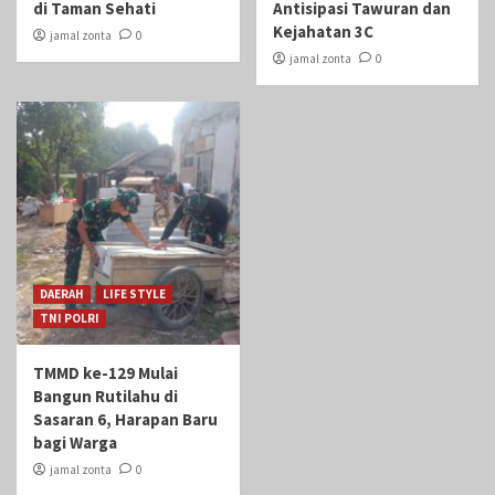
di Taman Sehati‎
Antisipasi Tawuran dan
Kejahatan 3C
jamal zonta
0
jamal zonta
0
DAERAH
LIFE STYLE
TNI POLRI
TMMD ke-129 Mulai
Bangun Rutilahu di
Sasaran 6, Harapan Baru
bagi Warga
jamal zonta
0