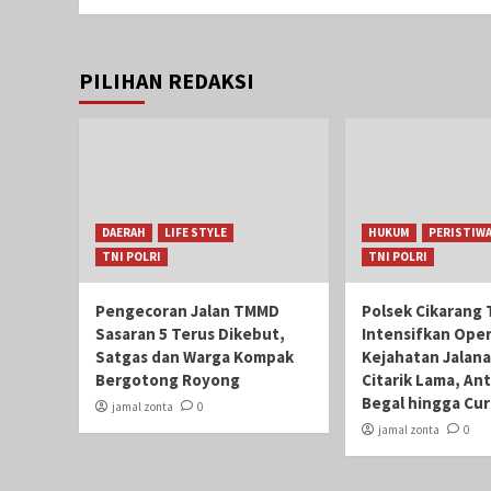
PILIHAN REDAKSI
DAERAH
LIFE STYLE
HUKUM
PERISTIW
TNI POLRI
TNI POLRI
Pengecoran Jalan TMMD
Polsek Cikarang 
Sasaran 5 Terus Dikebut,
Intensifkan Oper
Satgas dan Warga Kompak
Kejahatan Jalana
Bergotong Royong
Citarik Lama, Ant
Begal hingga Cu
jamal zonta
0
jamal zonta
0