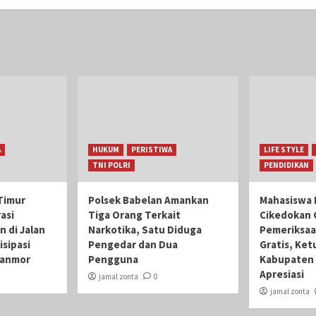
A
HUKUM
PERISTIWA
LIFE STYLE
TNI POLRI
PENDIDIKAN
Timur
Polsek Babelan Amankan
Mahasiswa 
asi
Tiga Orang Terkait
Cikedokan 
n di Jalan
Narkotika, Satu Diduga
Pemeriksaa
isipasi
Pengedar dan Dua
Gratis, Ket
ranmor
Pengguna
Kabupaten 
Apresiasi
jamal zonta
0
jamal zonta