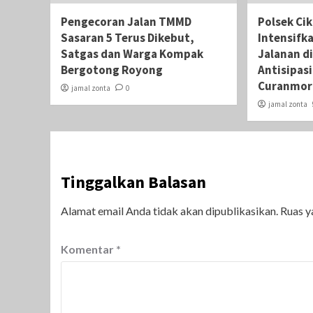
Pengecoran Jalan TMMD
Polsek Ci
Sasaran 5 Terus Dikebut,
Intensifk
Satgas dan Warga Kompak
Jalanan di
Bergotong Royong
Antisipas
Curanmor
jamal zonta
0
jamal zonta
Tinggalkan Balasan
Alamat email Anda tidak akan dipublikasikan.
Ruas y
Komentar
*