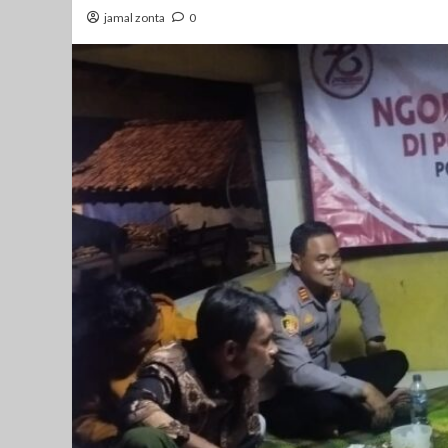
jamal zonta
0