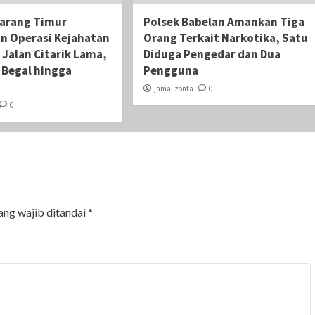
karang Timur
Polsek Babelan Amankan Tiga
an Operasi Kejahatan
Orang Terkait Narkotika, Satu
 Jalan Citarik Lama,
Diduga Pengedar dan Dua
i Begal hingga
Pengguna
jamal zonta
0
0
ang wajib ditandai
*