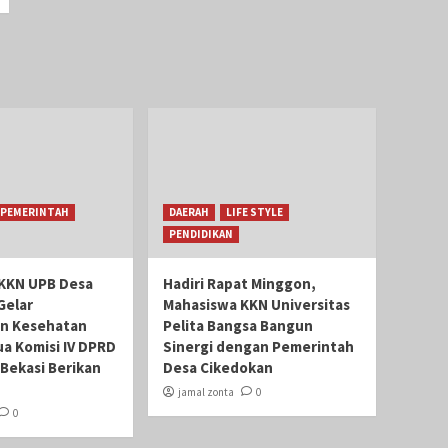
PEMERINTAH
DAERAH
LIFE STYLE
PENDIDIKAN
KKN UPB Desa
Hadiri Rapat Minggon,
Gelar
Mahasiswa KKN Universitas
n Kesehatan
Pelita Bangsa Bangun
ua Komisi IV DPRD
Sinergi dengan Pemerintah
Bekasi Berikan
Desa Cikedokan
jamal zonta
0
0