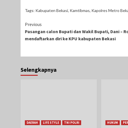
Tags:
Kabupaten Bekasi
,
Kamtibmas
,
Kapolres Metro Bek
Continue
Previous
Pasangan calon Bupati dan Wakil Bupati, Dani – R
Reading
mendaftarkan diri ke KPU kabupaten Bekasi
Selengkapnya
DAERAH
LIFE STYLE
TNI POLRI
HUKUM
PE