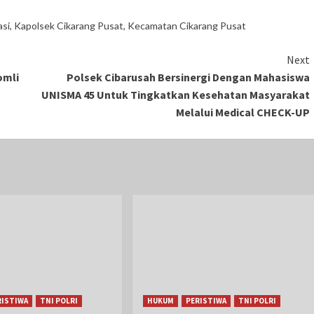
asi
,
Kapolsek Cikarang Pusat
,
Kecamatan Cikarang Pusat
Next
omli
Polsek Cibarusah Bersinergi Dengan Mahasiswa
UNISMA 45 Untuk Tingkatkan Kesehatan Masyarakat
Melalui Medical CHECK-UP
RISTIWA
TNI POLRI
HUKUM
PERISTIWA
TNI POLRI