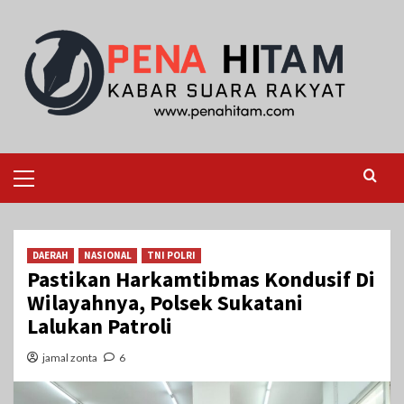
Skip
to
content
Primary
Menu
DAERAH
NASIONAL
TNI POLRI
Pastikan Harkamtibmas Kondusif Di
Wilayahnya, Polsek Sukatani
Lalukan Patroli
jamal zonta
6