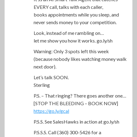
EVERY call, talks with each caller,
books appointments while you sleep, and
never sends money to your competition.
Look, instead of me rambling on…
let me show you how it works. go.ly/sh
Warning: Only 3 spots left this week
(because nobody likes watching money walk
next door).
Let’s talk SOON.
Sterling
P.S. – That ringing? There goes another one…
[STOP THE BLEEDING – BOOK NOW]
https://go.ly/gcal
P.S.S. See SalesHawks in action at go.ly/sh
P.S.S.S. Call (360) 300-5426 for a