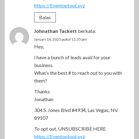
https://Eventoptout.xyz
Balas
Johnathan Tackett
berkata:
Januari 16, 2025 pukul 11:35 pm
Hey,
I have a bunch of leads avail for your
business.
What’s the best # to reach out to you with
them?
Thanks
Jonathan
304 S. Jones Blvd #4934, Las Vegas, NV.
89107
To opt out, UNSUBSCRIBE HERE
https://Eventoptout.xyz