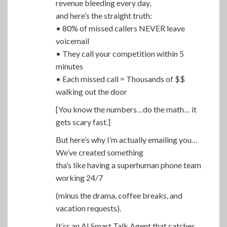
revenue bleeding every day,
and here’s the straight truth:
• 80% of missed callers NEVER leave
voicemail
• They call your competition within 5
minutes
• Each missed call = Thousands of $$
walking out the door
[You know the numbers…do the math… it
gets scary fast.]
But here’s why I’m actually emailing you…
We’ve created something
tha’s like having a superhuman phone team
working 24/7
(minus the drama, coffee breaks, and
vacation requests).
It’ss an AI Smart Talk Agent that catches