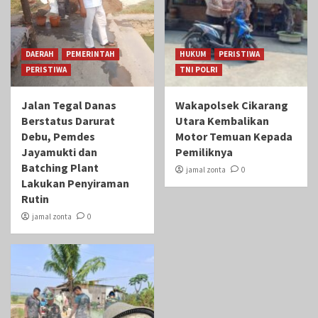
DAERAH
PEMERINTAH
HUKUM
PERISTIWA
PERISTIWA
TNI POLRI
Jalan Tegal Danas
Wakapolsek Cikarang
Berstatus Darurat
Utara Kembalikan
Debu, Pemdes
Motor Temuan Kepada
Jayamukti dan
Pemiliknya
Batching Plant
jamal zonta
0
Lakukan Penyiraman
Rutin
jamal zonta
0