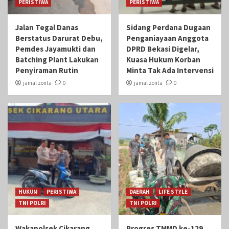
PERISTIWA
PERISTIWA
Jalan Tegal Danas
Sidang Perdana Dugaan
Berstatus Darurat Debu,
Penganiayaan Anggota
Pemdes Jayamukti dan
DPRD Bekasi Digelar,
Batching Plant Lakukan
Kuasa Hukum Korban
Penyiraman Rutin
Minta Tak Ada Intervensi
jamal zonta
0
jamal zonta
0
HUKUM
PERISTIWA
DAERAH
LIFE STYLE
TNI POLRI
TNI POLRI
Wakapolsek Cikarang
Progres TMMD ke-129