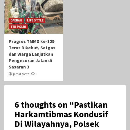
DAERAH
LIFE STYLE
TNI POLRI
Progres TMMD ke-129
Terus Dikebut, Satgas
dan Warga Lanjutkan
Pengecoran Jalan di
Sasaran 3
jamal zonta
0
6 thoughts on “
Pastikan
Harkamtibmas Kondusif
Di Wilayahnya, Polsek