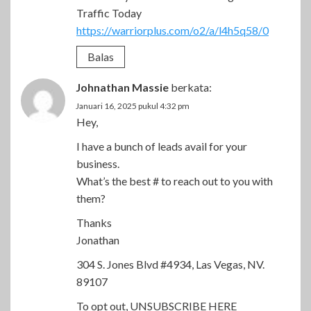
Traffic Today
https://warriorplus.com/o2/a/l4h5q58/0
Balas
Johnathan Massie
berkata:
Januari 16, 2025 pukul 4:32 pm
Hey,
I have a bunch of leads avail for your
business.
What’s the best # to reach out to you with
them?
Thanks
Jonathan
304 S. Jones Blvd #4934, Las Vegas, NV.
89107
To opt out, UNSUBSCRIBE HERE