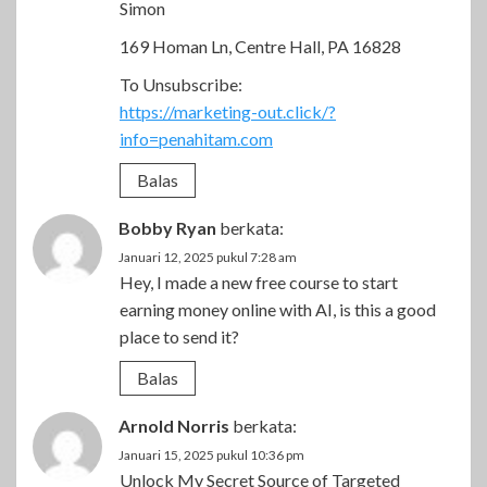
Simon
169 Homan Ln, Centre Hall, PA 16828
To Unsubscribe:
https://marketing-out.click/?
info=penahitam.com
Balas
Bobby Ryan
berkata:
Januari 12, 2025 pukul 7:28 am
Hey, I made a new free course to start
earning money online with AI, is this a good
place to send it?
Balas
Arnold Norris
berkata:
Januari 15, 2025 pukul 10:36 pm
Unlock My Secret Source of Targeted