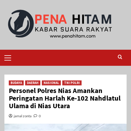
Skip
to
content
Primary
Menu
BUDAYA
DAERAH
NASIONAL
TNI POLRI
Personel Polres Nias Amankan
Peringatan Harlah Ke-102 Nahdlatul
Ulama di Nias Utara
jamal zonta
0