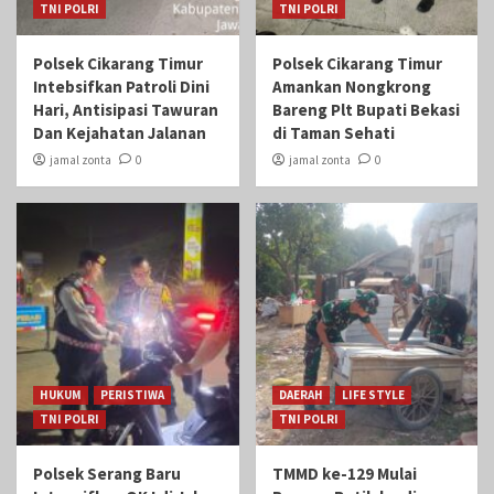
TNI POLRI
TNI POLRI
Polsek Cikarang Timur
Polsek Cikarang Timur
Intebsifkan Patroli Dini
Amankan Nongkrong
Hari, Antisipasi Tawuran
Bareng Plt Bupati Bekasi
Dan Kejahatan Jalanan
di Taman Sehati‎
jamal zonta
0
jamal zonta
0
HUKUM
PERISTIWA
DAERAH
LIFE STYLE
TNI POLRI
TNI POLRI
Polsek Serang Baru
TMMD ke-129 Mulai