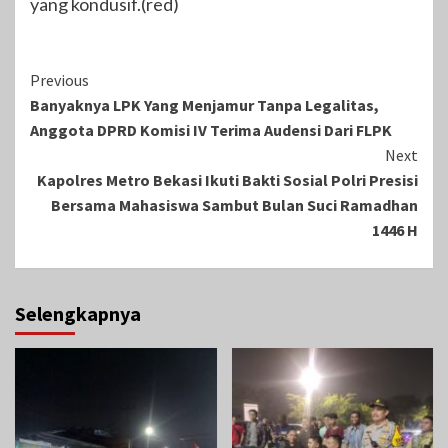
yang kondusif.(red)
Continue
Previous
Banyaknya LPK Yang Menjamur Tanpa Legalitas,
Reading
Anggota DPRD Komisi IV Terima Audensi Dari FLPK
Next
Kapolres Metro Bekasi Ikuti Bakti Sosial Polri Presisi
Bersama Mahasiswa Sambut Bulan Suci Ramadhan
1446 H
Selengkapnya