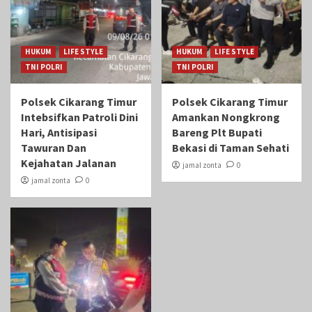
HUKUM
LIFE STYLE
HUKUM
LIFE STYLE
TNI POLRI
TNI POLRI
Polsek Cikarang Timur
Polsek Cikarang Timur
Intebsifkan Patroli Dini
Amankan Nongkrong
Hari, Antisipasi
Bareng Plt Bupati
Tawuran Dan
Bekasi di Taman Sehati‎
Kejahatan Jalanan
jamal zonta
0
jamal zonta
0