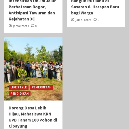
Intensifkan OKJ di Jalur
Bangun Rutilahu di
Perbatasan Bogor,
Sasaran 6, Harapan Baru
Antisipasi Tawuran dan
bagi Warga
Kejahatan 3C
jamal zonta
0
jamal zonta
0
LIFE STYLE
PEMERINTAH
PENDIDIKAN
Dorong Desa Lebih
Hijau, Mahasiswa KKN
UPB Tanam 100 Pohon di
Cipayung