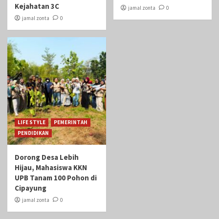
Kejahatan 3C
jamal zonta
0
jamal zonta
0
LIFE STYLE
PEMERINTAH
PENDIDIKAN
Dorong Desa Lebih
Hijau, Mahasiswa KKN
UPB Tanam 100 Pohon di
Cipayung
jamal zonta
0