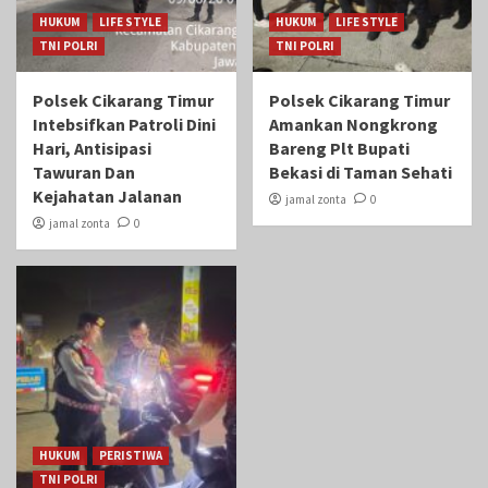
HUKUM
LIFE STYLE
HUKUM
LIFE STYLE
TNI POLRI
TNI POLRI
Polsek Cikarang Timur
Polsek Cikarang Timur
Intebsifkan Patroli Dini
Amankan Nongkrong
Hari, Antisipasi
Bareng Plt Bupati
Tawuran Dan
Bekasi di Taman Sehati‎
Kejahatan Jalanan
jamal zonta
0
jamal zonta
0
HUKUM
PERISTIWA
TNI POLRI