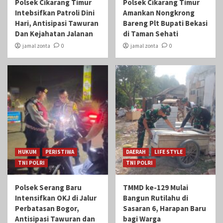
Polsek Cikarang Timur
Polsek Cikarang Timur
Intebsifkan Patroli Dini
Amankan Nongkrong
Hari, Antisipasi Tawuran
Bareng Plt Bupati Bekasi
Dan Kejahatan Jalanan
di Taman Sehati‎
jamal zonta
0
jamal zonta
0
HUKUM
PERISTIWA
DAERAH
LIFE STYLE
TNI POLRI
TNI POLRI
Polsek Serang Baru
TMMD ke-129 Mulai
Intensifkan OKJ di Jalur
Bangun Rutilahu di
Perbatasan Bogor,
Sasaran 6, Harapan Baru
Antisipasi Tawuran dan
bagi Warga