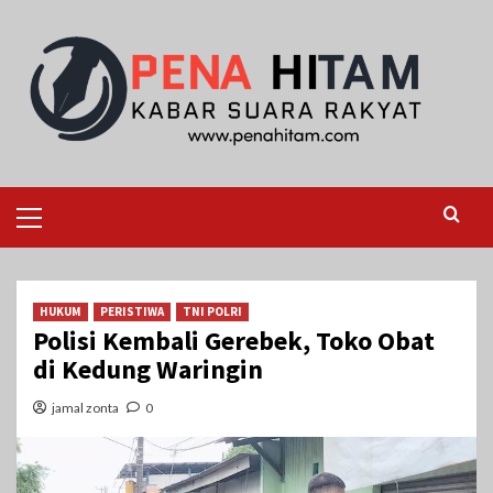
Skip
to
content
Primary
Menu
HUKUM
PERISTIWA
TNI POLRI
Polisi Kembali Gerebek, Toko Obat
di Kedung Waringin
jamal zonta
0