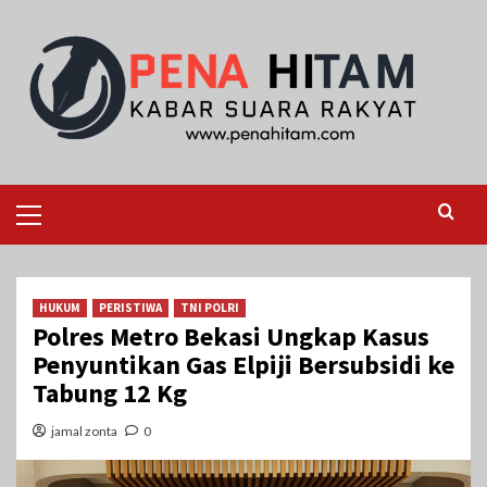
Skip
to
content
Primary
Menu
HUKUM
PERISTIWA
TNI POLRI
Polres Metro Bekasi Ungkap Kasus
Penyuntikan Gas Elpiji Bersubsidi ke
Tabung 12 Kg
jamal zonta
0