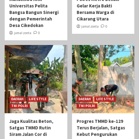
Universitas Pelita
Gelar Kerja Bakti
Bangsa Bangun Sinergi
Bersama Warga di
dengan Pemerintah
Cikarang Utara
Desa Cikedokan
jamal zonta
0
jamal zonta
0
DAERAH
LIFE STYLE
DAERAH
LIFE STYLE
TNI POLRI
TNI POLRI
Jaga Kualitas Beton,
Progres TMMD ke-129
Satgas TMMD Rutin
Terus Berjalan, Satgas
Siram Jalan Cor di
Kebut Pengurukan