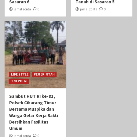
Sasaran 6
Tanah di Sasaran 5
jamal zonta
0
jamal zonta
0
LIFE STYLE
PEMERINTAH
TNI POLRI
Sambut HUT RI ke-81,
Polsek Cikarang Timur
Bersama Muspika dan
Warga Gelar Kerja Bakti
Bersihkan Fasilitas
Umum
jamal zonta
0