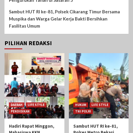
Pengurukan Tanah di Sasaran 5
Sambut HUT RI ke-81, Polsek Cikarang Timur Bersama
Muspika dan Warga Gelar Kerja Bakti Bersihkan
Fasilitas Umum
PILIHAN REDAKSI
DAERAH
LIFE STYLE
HUKUM
LIFE STYLE
PENDIDIKAN
TNI POLRI
Hadiri Rapat Minggon,
Sambut HUT RI ke-81,
Mahasiswa KKN
Polres Metro Bekasi