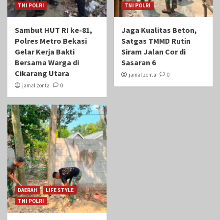
TNI POLRI
TNI POLRI
Sambut HUT RI ke-81,
Jaga Kualitas Beton,
Polres Metro Bekasi
Satgas TMMD Rutin
Gelar Kerja Bakti
Siram Jalan Cor di
Bersama Warga di
Sasaran 6
Cikarang Utara
jamal zonta
0
jamal zonta
0
DAERAH
LIFE STYLE
TNI POLRI