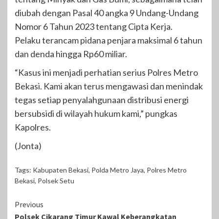
diubah dengan Pasal 40 angka 9 Undang-Undang
Nomor 6 Tahun 2023 tentang Cipta Kerja.
Pelaku terancam pidana penjara maksimal 6 tahun
dan denda hingga Rp60 miliar.
“Kasus ini menjadi perhatian serius Polres Metro
Bekasi. Kami akan terus mengawasi dan menindak
tegas setiap penyalahgunaan distribusi energi
bersubsidi di wilayah hukum kami,” pungkas
Kapolres.
(Jonta)
Tags:
Kabupaten Bekasi
,
Polda Metro Jaya
,
Polres Metro
Bekasi
,
Polsek Setu
Continue
Previous
Polsek Cikarang Timur Kawal Keberangkatan