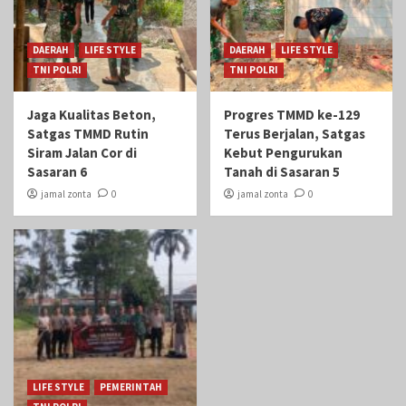
DAERAH
LIFE STYLE
DAERAH
LIFE STYLE
TNI POLRI
TNI POLRI
Jaga Kualitas Beton,
Progres TMMD ke-129
Satgas TMMD Rutin
Terus Berjalan, Satgas
Siram Jalan Cor di
Kebut Pengurukan
Sasaran 6
Tanah di Sasaran 5
jamal zonta
0
jamal zonta
0
LIFE STYLE
PEMERINTAH