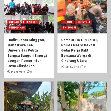
DAERAH
LIFE STYLE
HUKUM
LIFE STYLE
PENDIDIKAN
TNI POLRI
Hadiri Rapat Minggon,
Sambut HUT RI ke-81,
Mahasiswa KKN
Polres Metro Bekasi
Universitas Pelita
Gelar Kerja Bakti
Bangsa Bangun Sinergi
Bersama Warga di
dengan Pemerintah
Cikarang Utara
Desa Cikedokan
jamal zonta
0
jamal zonta
0