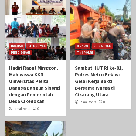
DAERAH
LIFE STYLE
HUKUM
LIFE STYLE
PENDIDIKAN
TNI POLRI
Hadiri Rapat Minggon,
Sambut HUT RI ke-81,
Mahasiswa KKN
Polres Metro Bekasi
Universitas Pelita
Gelar Kerja Bakti
Bangsa Bangun Sinergi
Bersama Warga di
dengan Pemerintah
Cikarang Utara
Desa Cikedokan
jamal zonta
0
jamal zonta
0