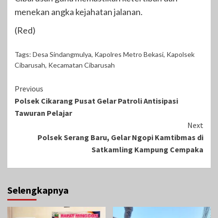
menekan angka kejahatan jalanan.
(Red)
Tags:
Desa Sindangmulya
,
Kapolres Metro Bekasi
,
Kapolsek
Cibarusah
,
Kecamatan Cibarusah
Continue
Previous
Polsek Cikarang Pusat Gelar Patroli Antisipasi
Reading
Tawuran Pelajar
Next
Polsek Serang Baru, Gelar Ngopi Kamtibmas di
Satkamling Kampung Cempaka
Selengkapnya