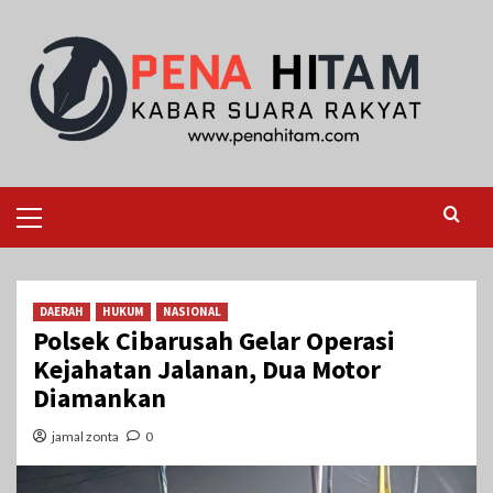
Skip
to
content
Primary
Menu
DAERAH
HUKUM
NASIONAL
Polsek Cibarusah Gelar Operasi
Kejahatan Jalanan, Dua Motor
Diamankan
jamal zonta
0