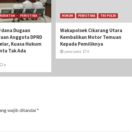
MERINTAH
PERISTIWA
HUKUM
PERISTIWA
TNI POLRI
rdana Dugaan
Wakapolsek Cikarang Utara
yaan Anggota DPRD
Kembalikan Motor Temuan
gelar, Kuasa Hukum
Kepada Pemiliknya
nta Tak Ada
jamal zonta
0
i
0
ang wajib ditandai
*