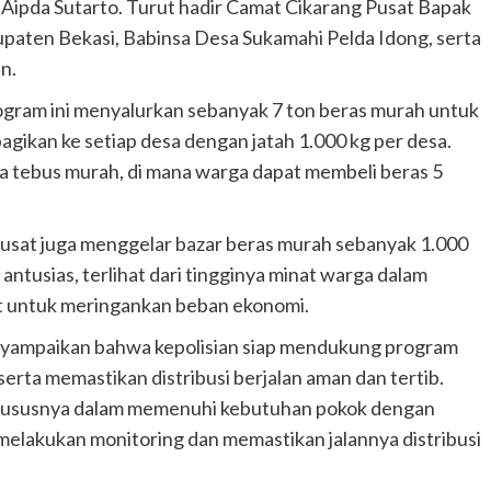
ipda Sutarto. Turut hadir Camat Cikarang Pusat Bapak
upaten Bekasi, Babinsa Desa Sukamahi Pelda Idong, serta
n.
ogram ini menyalurkan sebanyak 7 ton beras murah untuk
agikan ke setiap desa dengan jatah 1.000 kg per desa.
a tebus murah, di mana warga dapat membeli beras 5
 Pusat juga menggelar bazar beras murah sebanyak 1.000
antusias, terlihat dari tingginya minat warga dalam
 untuk meringankan beban ekonomi.
yampaikan bahwa kepolisian siap mendukung program
rta memastikan distribusi berjalan aman dan tertib.
khususnya dalam memenuhi kebutuhan pokok dengan
 melakukan monitoring dan memastikan jalannya distribusi