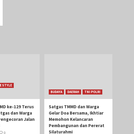
FE STYLE
BUDAYA
DAERAH
TNI POLRI
MD ke-129 Terus
Satgas TMMD dan Warga
atgas dan Warga
Gelar Doa Bersama, Ikhtiar
Pengecoran Jalan
Memohon Kelancaran
3
Pembangunan dan Pererat
Silaturahmi
0