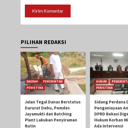
PILIHAN REDAKSI
DAERAH
PEMERINTAH
HUKUM
PEMERINT
PERISTIWA
PERISTIWA
Jalan Tegal Danas Berstatus
Sidang Perdana 
Darurat Debu, Pemdes
Penganiayaan A
Jayamukti dan Batching
DPRD Bekasi Dige
Plant Lakukan Penyiraman
Hukum Korban Mi
Rutin
Ada Intervensi