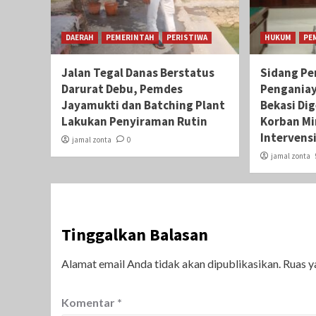
DAERAH
PEMERINTAH
PERISTIWA
HUKUM
PE
Jalan Tegal Danas Berstatus
Sidang Pe
Darurat Debu, Pemdes
Pengania
Jayamukti dan Batching Plant
Bekasi Di
Lakukan Penyiraman Rutin
Korban Mi
Intervens
jamal zonta
0
jamal zonta
Tinggalkan Balasan
Alamat email Anda tidak akan dipublikasikan.
Ruas y
Komentar
*