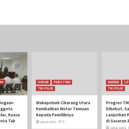
AH
HUKUM
PERISTIWA
DAERAH
LI
TNI POLRI
TNI POLRI
Dugaan
Wakapolsek Cikarang Utara
Progres TM
nggota
Kembalikan Motor Temuan
Dikebut, S
lar, Kuasa
Kepada Pemiliknya
Lanjutkan 
nta Tak
di Sasaran 
jamal zonta
0
jamal zonta