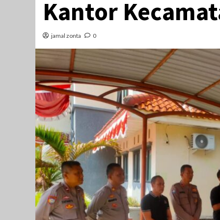
Kantor Kecamat
jamal zonta
0