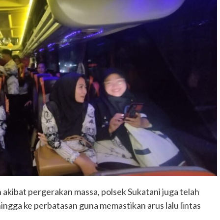
 akibat pergerakan massa, polsek Sukatani juga telah
ngga ke perbatasan guna memastikan arus lalu lintas