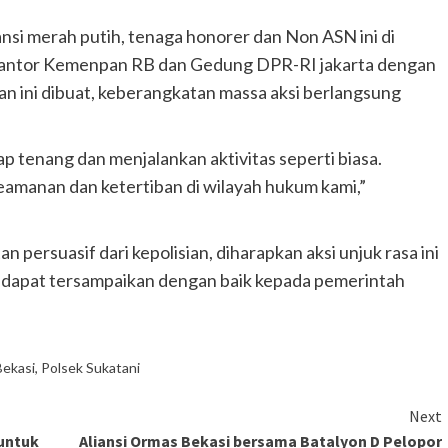
ansi merah putih, tenaga honorer dan Non ASN ini di
Kantor Kemenpan RB dan Gedung DPR-RI jakarta dengan
ran ini dibuat, keberangkatan massa aksi berlangsung
 tenang dan menjalankan aktivitas seperti biasa.
eamanan dan ketertiban di wilayah hukum kami,”
ersuasif dari kepolisian, diharapkan aksi unjuk rasa ini
at dapat tersampaikan dengan baik kepada pemerintah
Bekasi
,
Polsek Sukatani
Next
 untuk
Aliansi Ormas Bekasi bersama Batalyon D Pelopor