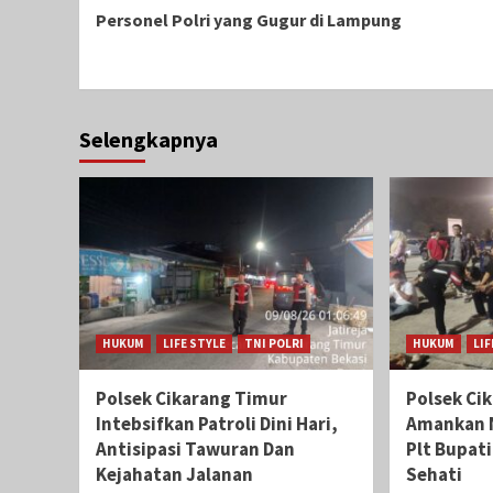
Reading
Personel Polri yang Gugur di Lampung
Selengkapnya
HUKUM
LIFE STYLE
TNI POLRI
HUKUM
LIF
Polsek Cikarang Timur
Polsek Ci
Intebsifkan Patroli Dini Hari,
Amankan 
Antisipasi Tawuran Dan
Plt Bupat
Kejahatan Jalanan
Sehati‎