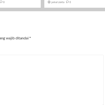
0
jamal zonta
0
ang wajib ditandai
*