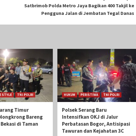
Satbrimob Polda Metro Jaya Bagikan 400 Takjil ke
Pengguna Jalan di Jembatan Tegal Danas
E STYLE
TNI POLRI
HUKUM
PERISTIWA
TNI POLRI
karang Timur
Polsek Serang Baru
Nongkrong Bareng
Intensifkan OKJ di Jalur
i Bekasi di Taman
Perbatasan Bogor, Antisipasi
Tawuran dan Kejahatan 3C