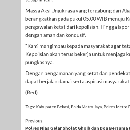
Massa Aksi Unjuk rasa yang tergabung dari Ali
berangkatkan pada pukul 05.00 WIB menuju 
pengawalan ketat dari kepolisian. Hingga lapo
dengan aman dan kondusif.
“Kami mengimbau kepada masyarakat agar tetap
Kepolisian akan terus bekerja untuk menjaga k
pungkasnya.
Dengan pengamanan yang ketat dan pendekatan p
dapat berjalan damai serta aspirasi masyarak
(Red)
Tags:
Kabupaten Bekasi
,
Polda Metro Jaya
,
Polres Metro 
Continue
Previous
Polres Nias Gelar Sholat Ghoib dan Doa Bersama