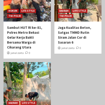
HUKUM
LIFE STYLE
DAERAH
LIFE STYLE
TNI POLRI
TNI POLRI
Sambut HUT RI ke-81,
Jaga Kualitas Beton,
Polres Metro Bekasi
Satgas TMMD Rutin
Gelar Kerja Bakti
Siram Jalan Cor di
Bersama Warga di
Sasaran 6
Cikarang Utara
jamal zonta
0
jamal zonta
0
DAERAH
LIFE STYLE