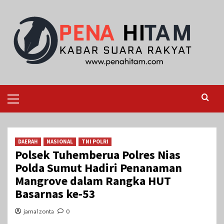
Skip
to
content
Primary
Menu
DAERAH
NASIONAL
TNI POLRI
Polsek Tuhemberua Polres Nias
Polda Sumut Hadiri Penanaman
Mangrove dalam Rangka HUT
Basarnas ke-53
jamal zonta
0