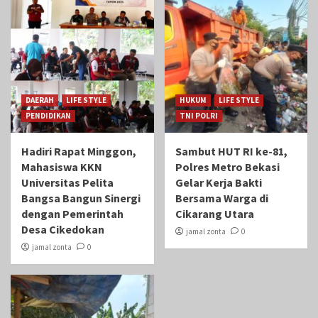
DAERAH
LIFE STYLE
HUKUM
LIFE STYLE
PENDIDIKAN
TNI POLRI
Hadiri Rapat Minggon,
Sambut HUT RI ke-81,
Mahasiswa KKN
Polres Metro Bekasi
Universitas Pelita
Gelar Kerja Bakti
Bangsa Bangun Sinergi
Bersama Warga di
dengan Pemerintah
Cikarang Utara
Desa Cikedokan
jamal zonta
0
jamal zonta
0