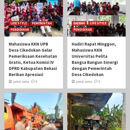
LIFE STYLE
PEMERINTAH
DAERAH
LIFE STYLE
PENDIDIKAN
PENDIDIKAN
Mahasiswa KKN UPB
Hadiri Rapat Minggon,
Desa Cikedokan Gelar
Mahasiswa KKN
Pemeriksaan Kesehatan
Universitas Pelita
Gratis, Ketua Komisi IV
Bangsa Bangun Sinergi
DPRD Kabupaten Bekasi
dengan Pemerintah
Berikan Apresiasi
Desa Cikedokan
jamal zonta
0
jamal zonta
0