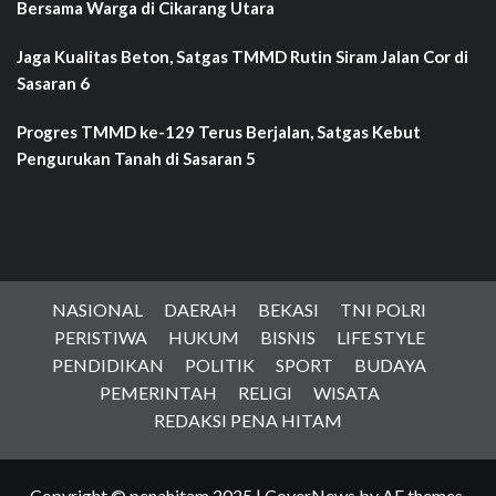
Bersama Warga di Cikarang Utara
Jaga Kualitas Beton, Satgas TMMD Rutin Siram Jalan Cor di
Sasaran 6
Progres TMMD ke-129 Terus Berjalan, Satgas Kebut
Pengurukan Tanah di Sasaran 5
NASIONAL
DAERAH
BEKASI
TNI POLRI
PERISTIWA
HUKUM
BISNIS
LIFE STYLE
PENDIDIKAN
POLITIK
SPORT
BUDAYA
PEMERINTAH
RELIGI
WISATA
REDAKSI PENA HITAM
Copyright © penahitam 2025
|
CoverNews
by AF themes.