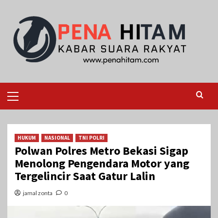
Skip
to
content
Primary
Menu
HUKUM
NASIONAL
TNI POLRI
Polwan Polres Metro Bekasi Sigap
Menolong Pengendara Motor yang
Tergelincir Saat Gatur Lalin
jamal zonta
0