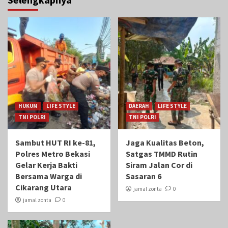
HUKUM
LIFE STYLE
DAERAH
LIFE STYLE
TNI POLRI
TNI POLRI
Sambut HUT RI ke-81,
Jaga Kualitas Beton,
Polres Metro Bekasi
Satgas TMMD Rutin
Gelar Kerja Bakti
Siram Jalan Cor di
Bersama Warga di
Sasaran 6
Cikarang Utara
jamal zonta
0
jamal zonta
0