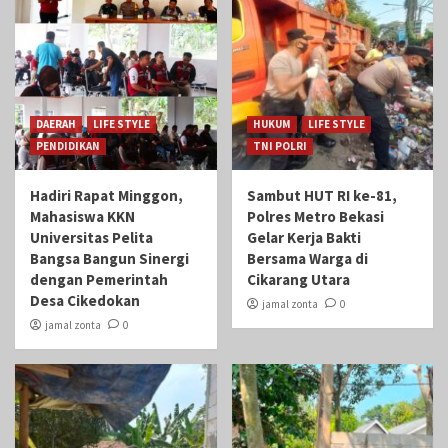
DAERAH
LIFE STYLE
HUKUM
LIFE STYLE
PENDIDIKAN
TNI POLRI
Hadiri Rapat Minggon,
Sambut HUT RI ke-81,
Mahasiswa KKN
Polres Metro Bekasi
Universitas Pelita
Gelar Kerja Bakti
Bangsa Bangun Sinergi
Bersama Warga di
dengan Pemerintah
Cikarang Utara
Desa Cikedokan
jamal zonta
0
jamal zonta
0