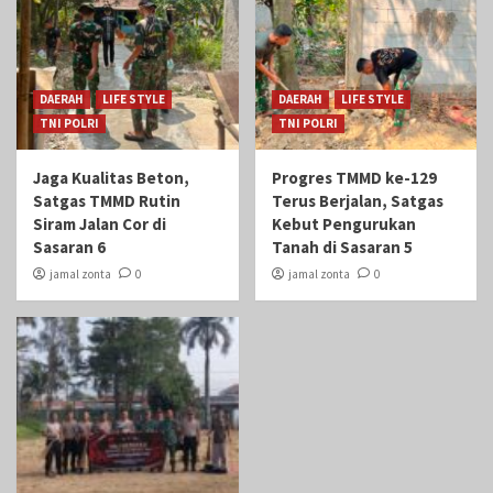
DAERAH
LIFE STYLE
DAERAH
LIFE STYLE
TNI POLRI
TNI POLRI
Jaga Kualitas Beton,
Progres TMMD ke-129
Satgas TMMD Rutin
Terus Berjalan, Satgas
Siram Jalan Cor di
Kebut Pengurukan
Sasaran 6
Tanah di Sasaran 5
jamal zonta
0
jamal zonta
0