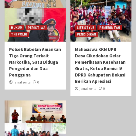
HUKUM
PERISTIWA
LIFE STYLE
PEMERINTAH
TNI POLRI
PENDIDIKAN
Polsek Babelan Amankan
Mahasiswa KKN UPB
Tiga Orang Terkait
Desa Cikedokan Gelar
Narkotika, Satu Diduga
Pemeriksaan Kesehatan
Pengedar dan Dua
Gratis, Ketua Komisi IV
Pengguna
DPRD Kabupaten Bekasi
Berikan Apresiasi
jamal zonta
0
jamal zonta
0