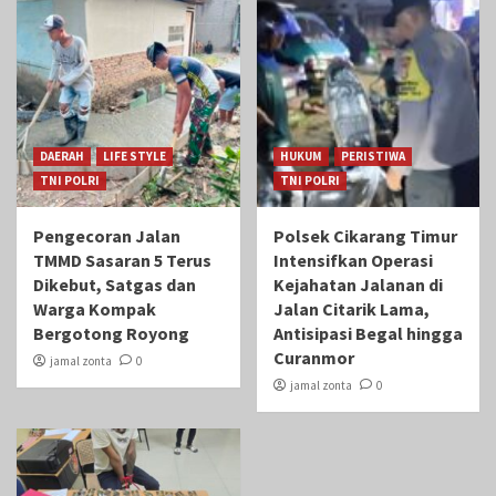
DAERAH
LIFE STYLE
HUKUM
PERISTIWA
TNI POLRI
TNI POLRI
Pengecoran Jalan
Polsek Cikarang Timur
TMMD Sasaran 5 Terus
Intensifkan Operasi
Dikebut, Satgas dan
Kejahatan Jalanan di
Warga Kompak
Jalan Citarik Lama,
Bergotong Royong
Antisipasi Begal hingga
Curanmor
jamal zonta
0
jamal zonta
0