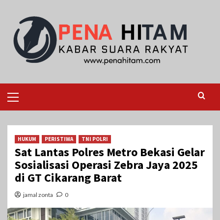
Skip
to
content
Primary
Menu
HUKUM
PERISTIWA
TNI POLRI
Sat Lantas Polres Metro Bekasi Gelar
Sosialisasi Operasi Zebra Jaya 2025
di GT Cikarang Barat
jamal zonta
0