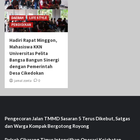
DAERAH
LIFE STYLE
PENDIDIKAN
Hadiri Rapat Minggon,
Mahasiswa KKN
Universitas Pelita
Bangsa Bangun Sinergi
dengan Pemerintah
Desa Cikedokan
jamal zonta
0
Pengecoran Jalan TMMD Sasaran 5 Terus Dikebut, Satgas
dan Warga Kompak Bergotong Royong
Polsek Cikarang Timur Intensifkan Operasi Kejahatan