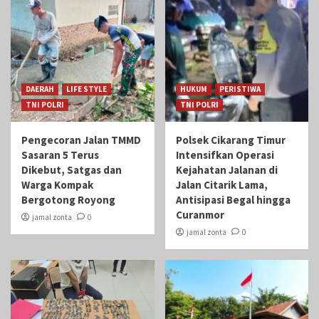
DAERAH
LIFE STYLE
HUKUM
PERISTIWA
TNI POLRI
TNI POLRI
Pengecoran Jalan TMMD
Polsek Cikarang Timur
Sasaran 5 Terus
Intensifkan Operasi
Dikebut, Satgas dan
Kejahatan Jalanan di
Warga Kompak
Jalan Citarik Lama,
Bergotong Royong
Antisipasi Begal hingga
Curanmor
jamal zonta
0
jamal zonta
0