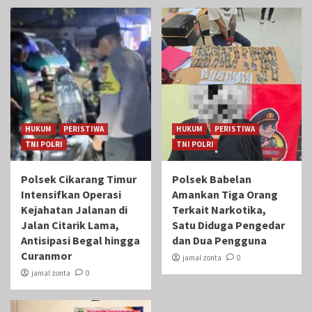
HUKUM
PERISTIWA
HUKUM
PERISTIWA
TNI POLRI
TNI POLRI
Polsek Cikarang Timur
Polsek Babelan
Intensifkan Operasi
Amankan Tiga Orang
Kejahatan Jalanan di
Terkait Narkotika,
Jalan Citarik Lama,
Satu Diduga Pengedar
Antisipasi Begal hingga
dan Dua Pengguna
Curanmor
jamal zonta
0
jamal zonta
0