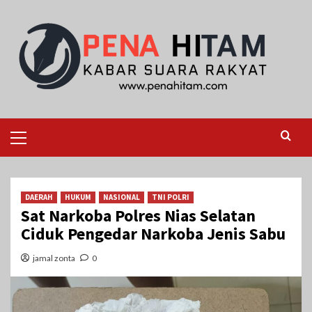
Skip
to
content
Primary
Menu
DAERAH
HUKUM
NASIONAL
TNI POLRI
Sat Narkoba Polres Nias Selatan
Ciduk Pengedar Narkoba Jenis Sabu
jamal zonta
0