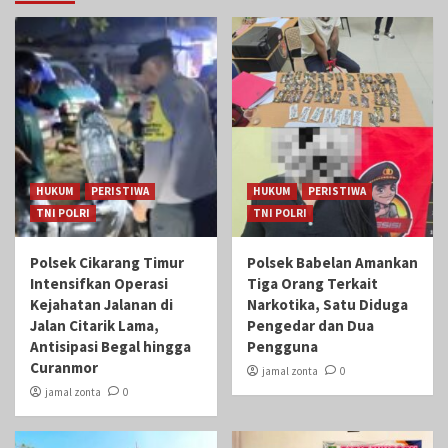
HUKUM
PERISTIWA
HUKUM
PERISTIWA
TNI POLRI
TNI POLRI
Polsek Cikarang Timur
Polsek Babelan Amankan
Intensifkan Operasi
Tiga Orang Terkait
Kejahatan Jalanan di
Narkotika, Satu Diduga
Jalan Citarik Lama,
Pengedar dan Dua
Antisipasi Begal hingga
Pengguna
Curanmor
jamal zonta
0
jamal zonta
0