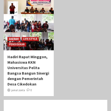
DAERAH
LIFE STYLE
PENDIDIKAN
Hadiri Rapat Minggon,
Mahasiswa KKN
Universitas Pelita
Bangsa Bangun Sinergi
dengan Pemerintah
Desa Cikedokan
jamal zonta
0