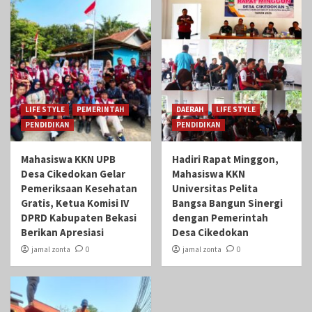
LIFE STYLE
PEMERINTAH
DAERAH
LIFE STYLE
PENDIDIKAN
PENDIDIKAN
Mahasiswa KKN UPB
Hadiri Rapat Minggon,
Desa Cikedokan Gelar
Mahasiswa KKN
Pemeriksaan Kesehatan
Universitas Pelita
Gratis, Ketua Komisi IV
Bangsa Bangun Sinergi
DPRD Kabupaten Bekasi
dengan Pemerintah
Berikan Apresiasi
Desa Cikedokan
jamal zonta
0
jamal zonta
0