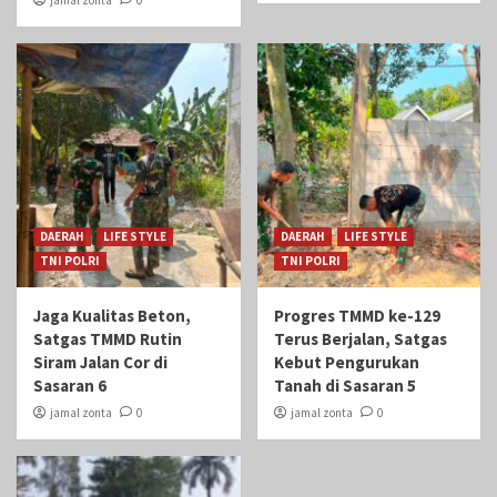
DAERAH
LIFE STYLE
DAERAH
LIFE STYLE
TNI POLRI
TNI POLRI
Jaga Kualitas Beton,
Progres TMMD ke-129
Satgas TMMD Rutin
Terus Berjalan, Satgas
Siram Jalan Cor di
Kebut Pengurukan
Sasaran 6
Tanah di Sasaran 5
jamal zonta
0
jamal zonta
0