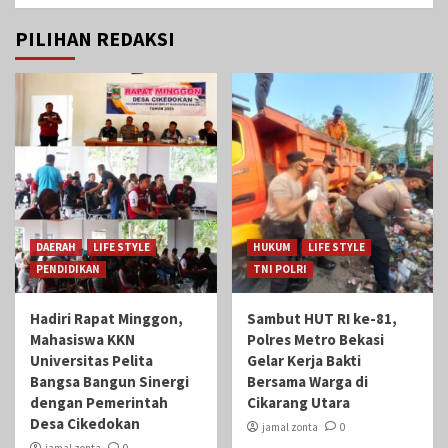
PILIHAN REDAKSI
DAERAH
LIFE STYLE
HUKUM
LIFE STYLE
PENDIDIKAN
TNI POLRI
Hadiri Rapat Minggon,
Sambut HUT RI ke-81,
Mahasiswa KKN
Polres Metro Bekasi
Universitas Pelita
Gelar Kerja Bakti
Bangsa Bangun Sinergi
Bersama Warga di
dengan Pemerintah
Cikarang Utara
Desa Cikedokan
jamal zonta
0
jamal zonta
0