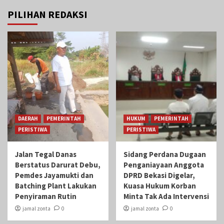
PILIHAN REDAKSI
DAERAH
PEMERINTAH
HUKUM
PEMERINTAH
PERISTIWA
PERISTIWA
Jalan Tegal Danas
Sidang Perdana Dugaan
Berstatus Darurat Debu,
Penganiayaan Anggota
Pemdes Jayamukti dan
DPRD Bekasi Digelar,
Batching Plant Lakukan
Kuasa Hukum Korban
Penyiraman Rutin
Minta Tak Ada Intervensi
jamal zonta
0
jamal zonta
0