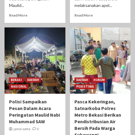
Maulid...
melaksanakan apel...
Read More
Read More
BEKASI
DAERAH
DAERAH
HUKUM
NASIONAL
PERISTIWA
Polisi Sampaikan
Pasca Kekeringan,
Pesan Dalam Acara
Satnarkoba Polres
Peringatan Maulid Nabi
Metro Bekasi Berikan
Muhammad SAW
Pendistribusian Air
Bersih Pada Warga
jamal zonta
0
Sukawangi