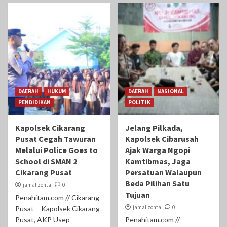
DAERAH
HUKUM
DAERAH
NASIONAL
PENDIDIKAN
POLITIK
Kapolsek Cikarang
Jelang Pilkada,
Pusat Cegah Tawuran
Kapolsek Cibarusah
Melalui Police Goes to
Ajak Warga Ngopi
School di SMAN 2
Kamtibmas, Jaga
Cikarang Pusat
Persatuan Walaupun
Beda Pilihan Satu
jamal zonta
0
Tujuan
Penahitam.com // Cikarang
jamal zonta
0
Pusat – Kapolsek Cikarang
Pusat, AKP Usep
Penahitam.com //