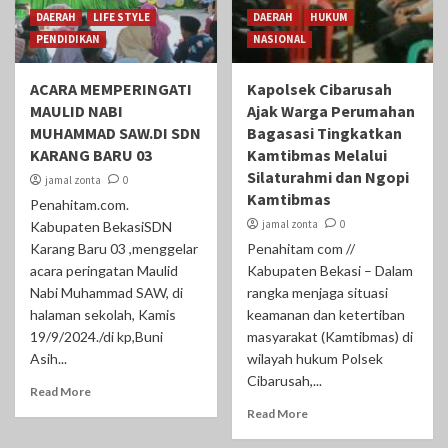
DAERAH
LIFE STYLE
DAERAH
HUKUM
PENDIDIKAN
NASIONAL
ACARA MEMPERINGATI
Kapolsek Cibarusah
MAULID NABI
Ajak Warga Perumahan
MUHAMMAD SAW.DI SDN
Bagasasi Tingkatkan
KARANG BARU 03
Kamtibmas Melalui
Silaturahmi dan Ngopi
jamal zonta
0
Kamtibmas
Penahitam.com.
jamal zonta
0
Kabupaten BekasiSDN
Karang Baru 03 ,menggelar
Penahitam com //
acara peringatan Maulid
Kabupaten Bekasi – Dalam
Nabi Muhammad SAW, di
rangka menjaga situasi
halaman sekolah, Kamis
keamanan dan ketertiban
19/9/2024./di kp,Buni
masyarakat (Kamtibmas) di
Asih...
wilayah hukum Polsek
Cibarusah,...
Read More
Read More