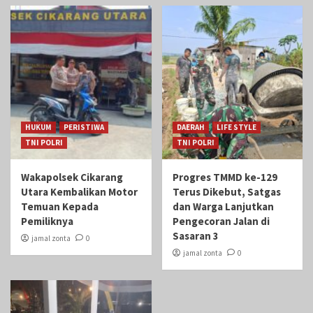
HUKUM
PERISTIWA
DAERAH
LIFE STYLE
TNI POLRI
TNI POLRI
Wakapolsek Cikarang
Progres TMMD ke-129
Utara Kembalikan Motor
Terus Dikebut, Satgas
Temuan Kepada
dan Warga Lanjutkan
Pemiliknya
Pengecoran Jalan di
Sasaran 3
jamal zonta
0
jamal zonta
0