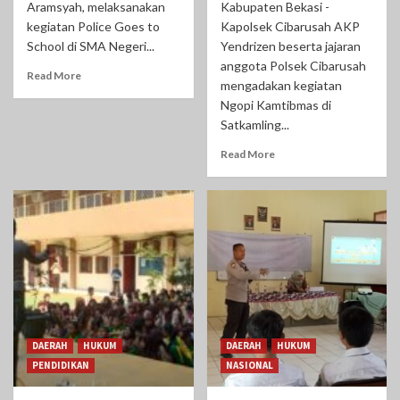
Aramsyah, melaksanakan
Kabupaten Bekasi -
kegiatan Police Goes to
Kapolsek Cibarusah AKP
School di SMA Negeri...
Yendrizen beserta jajaran
anggota Polsek Cibarusah
Read More
mengadakan kegiatan
Ngopi Kamtibmas di
Satkamling...
Read More
DAERAH
HUKUM
DAERAH
HUKUM
PENDIDIKAN
NASIONAL