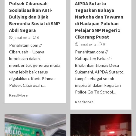
Polsek Cibarusah
AIPDA Sutarto
Sosialisasikan Anti-
Tegaskan Bahaya
Bullying dan Bijak
Narkoba dan Tawuran
Bermedia Sosial di SMP
di Hadapan Puluhan
Abdi Negara
Pelajar SMP Negeri 1
Cikarang Pusat
jamal zonta
0
jamal zonta
0
Penahitam com //
Cibarusah – Upaya
Penahitam.com //
kepolisian dalam
Kabupaten Bekasi -
membentuk generasi muda
Bhabinkamtibmas Desa
yang lebih baik terus
Sukamahi, AIPDA Sutarto,
digalakkan. Kanit Binmas
tampil sebagai sosok
Polsek Cibarusah,...
inspiratif dalam kegiatan
Police Go To School...
Read More
Read More