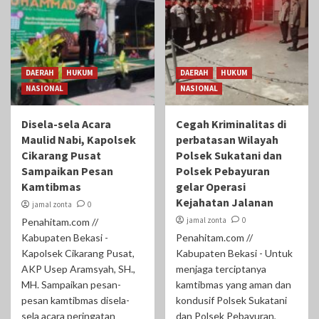
DAERAH
HUKUM
DAERAH
HUKUM
NASIONAL
NASIONAL
Disela-sela Acara
Cegah Kriminalitas di
Maulid Nabi, Kapolsek
perbatasan Wilayah
Cikarang Pusat
Polsek Sukatani dan
Sampaikan Pesan
Polsek Pebayuran
Kamtibmas
gelar Operasi
Kejahatan Jalanan
jamal zonta
0
jamal zonta
0
Penahitam.com //
Kabupaten Bekasi -
Penahitam.com //
Kapolsek Cikarang Pusat,
Kabupaten Bekasi - Untuk
AKP Usep Aramsyah, SH.,
menjaga terciptanya
MH. Sampaikan pesan-
kamtibmas yang aman dan
pesan kamtibmas disela-
kondusif Polsek Sukatani
sela acara peringatan
dan Polsek Pebayuran,