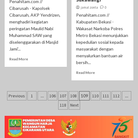
Penahitam.com //
jamal zonta
0
Cibarusah - Kapolsek
Cibarusah, AKP Yendrizen,
Penahitam.com //
menghadiri kegiatan
Kabupaten Bekasi -
peringatan Maulid Nabi
Wakasat Narkoba Polres
Muhammad SAW yang
Metro Bekasi menunjukkan
diselenggarakan di Masjid
kepedulian sosial kepada
Jami'...
masyarakat dengan
menyalurkan bantuan air
Read More
bersih...
Read More
Paginasi
Previous
1
…
106
107
108
109
110
111
112
…
pos
118
Next