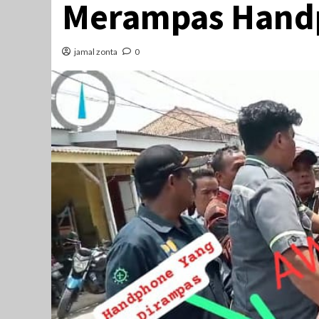
Merampas Hand
jamal zonta
0