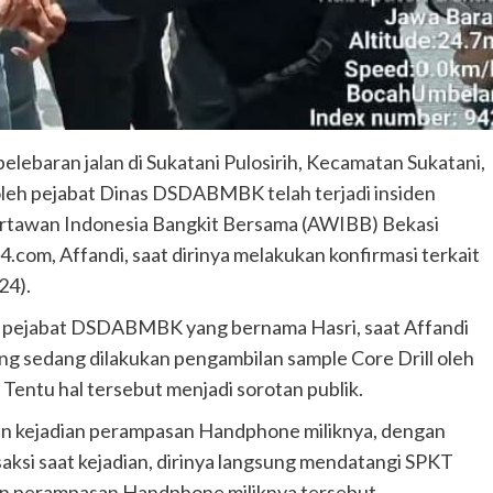
lebaran jalan di Sukatani Pulosirih, Kecamatan Sukatani,
 oleh pejabat Dinas DSDABMBK telah terjadi insiden
artawan Indonesia Bangkit Bersama (AWIBB) Bekasi
com, Affandi, saat dirinya melakukan konfirmasi terkait
24).
m pejabat DSDABMBK yang bernama Hasri, saat Affandi
ang sedang dilakukan pengambilan sample Core Drill oleh
ntu hal tersebut menjadi sorotan publik.
n kejadian perampasan Handphone miliknya, dengan
saksi saat kejadian, dirinya langsung mendatangi SPKT
an perampasan Handphone miliknya tersebut.