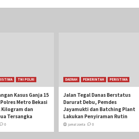
RISTIWA
TNI POLRI
DAERAH
PEMERINTAH
PERISTIWA
ngan Kasus Ganja 15
Jalan Tegal Danas Berstatus
 Polres Metro Bekasi
Darurat Debu, Pemdes
2 Kilogram dan
Jayamukti dan Batching Plant
ua Tersangka
Lakukan Penyiraman Rutin
0
jamal zonta
0