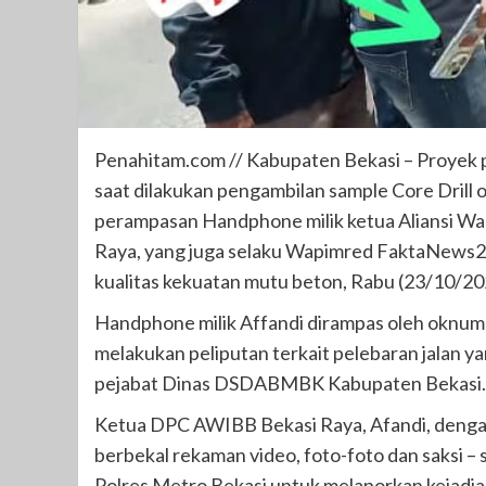
Penahitam.com // Kabupaten Bekasi – Proyek pe
saat dilakukan pengambilan sample Core Drill
perampasan Handphone milik ketua Aliansi W
Raya, yang juga selaku Wapimred FaktaNews24.
kualitas kekuatan mutu beton, Rabu (23/10/20
Handphone milik Affandi dirampas oleh oknu
melakukan peliputan terkait pelebaran jalan y
pejabat Dinas DSDABMBK Kabupaten Bekasi. Te
Ketua DPC AWIBB Bekasi Raya, Afandi, denga
berbekal rekaman video, foto-foto dan saksi – 
Polres Metro Bekasi untuk melaporkan kejadi