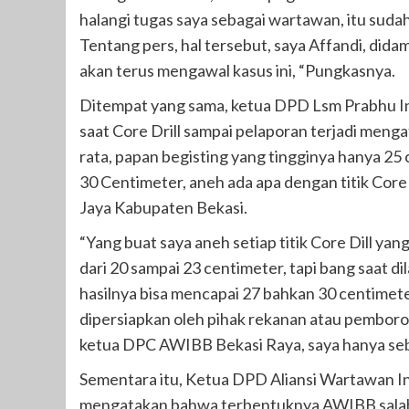
halangi tugas saya sebagai wartawan, itu su
Tentang pers, hal tersebut, saya Affandi, di
akan terus mengawal kasus ini, “Pungkasnya.
Ditempat yang sama, ketua DPD Lsm Prabhu I
saat Core Drill sampai pelaporan terjadi mengat
rata, papan begisting yang tingginya hanya 25 
30 Centimeter, aneh ada apa dengan titik Core
Jaya Kabupaten Bekasi.
“Yang buat saya aneh setiap titik Core Dill y
dari 20 sampai 23 centimeter, tapi bang saat d
hasilnya bisa mencapai 27 bahkan 30 centimet
dipersiapkan oleh pihak rekanan atau pemboro
ketua DPC AWIBB Bekasi Raya, saya hanya seba
Sementara itu, Ketua DPD Aliansi Wartawan I
mengatakan bahwa terbentuknya AWIBB salah s