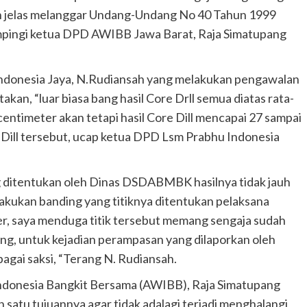
dah jelas melanggar Undang-Undang No 40 Tahun 1999
dampingi ketua DPD AWIBB Jawa Barat, Raja Simatupang
ndonesia Jaya, N.Rudiansah yang melakukan pengawalan
akan, “luar biasa bang hasil Core Drll semua diatas rata-
centimeter akan tetapi hasil Core Dill mencapai 27 sampai
 Dill tersebut, ucap ketua DPD Lsm Prabhu Indonesia
ang ditentukan oleh Dinas DSDABMBK hasilnya tidak jauh
ilakukan banding yang titiknya ditentukan pelaksana
er, saya menduga titik tersebut memang sengaja sudah
ng, untuk kejadian perampasan yang dilaporkan oleh
gai saksi, “Terang N. Rudiansah.
ndonesia Bangkit Bersama (AWIBB), Raja Simatupang
atu tujuannya agar tidak adalagi terjadi menghalangi