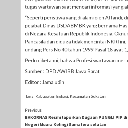
tugas wartawan saat mencari informasi yang a
“Seperti peristiwa yang di alami oleh Affandi
pejabat Dinas DSDABMBK yang bernama Hasri
di Negara Kesatuan Republik Indonesia. Oknum p
Pancasila dan diduga tidak mencintai NKRI ini
undang Pers No 40 tahun 1999 Pasal 18 ayat 1,
Perlu diketahui, bahwa Profesi wartawan merup
Sumber : DPD AWIBB Jawa Barat
Editor : Jamaludin
Tags:
Kabupaten Bekasi
,
Kecamatan Sukatani
Continue
Previous
BAKORNAS Resmi laporkan Dugaan PUNGLI PIP di
Reading
Negeri Muara Kelingi Sumatera selatan