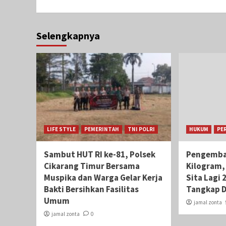
Selengkapnya
LIFE STYLE
PEMERINTAH
TNI POLRI
HUKUM
PE
Sambut HUT RI ke-81, Polsek
Pengemba
Cikarang Timur Bersama
Kilogram,
Muspika dan Warga Gelar Kerja
Sita Lagi 
Bakti Bersihkan Fasilitas
Tangkap D
Umum
jamal zonta
jamal zonta
0