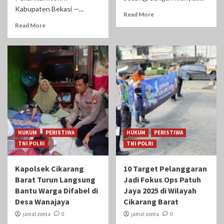
Kabupaten Bekasi —...
Read More
Read More
HUKUM
PERISTIWA
HUKUM
PERISTIWA
TNI POLRI
TNI POLRI
Kapolsek Cikarang
10 Target Pelanggaran
Barat Turun Langsung
Jadi Fokus Ops Patuh
Bantu Warga Difabel di
Jaya 2025 di Wilayah
Desa Wanajaya
Cikarang Barat
jamal zonta
0
jamal zonta
0