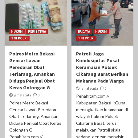
HUKUM
PERISTIWA
BUDAYA
HUKUM
TNI POLRI
TNI POLRI
Polres Metro Bekasi
Patroli Jaga
Gencar Lawan
Kondusipitas Pusat
Peredaran Obat
Keramaian Polsek
Terlarang, Amankan
Cikarang Barat Berikan
Diduga Penjual Obat
Makanan Pada Warga
Keras Golongan G
jamal zonta
0
jamal zonta
0
Penahitam.com //
Polres Metro Bekasi
Kabupaten Bekasi -:Guna
Gencar Lawan Peredaran
meningkatkan keamanan di
Obat Terlarang, Amankan
wilayah hukum Polsek
Diduga Penjual Obat Keras
Cikarang Barat, terus
Golongan G
melakukan Patroli skala
Penahitam.com //
sedang, dengan menyisir...