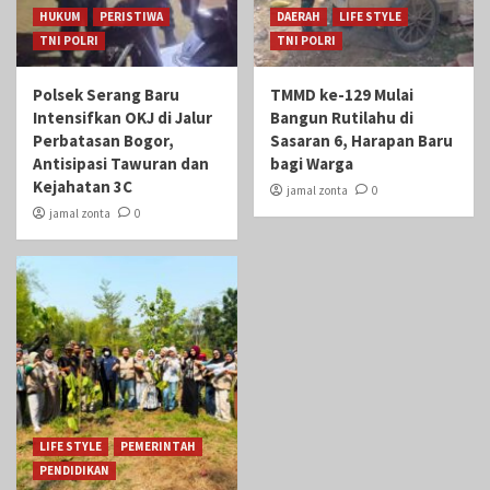
HUKUM
PERISTIWA
DAERAH
LIFE STYLE
TNI POLRI
TNI POLRI
Polsek Serang Baru
TMMD ke-129 Mulai
Intensifkan OKJ di Jalur
Bangun Rutilahu di
Perbatasan Bogor,
Sasaran 6, Harapan Baru
Antisipasi Tawuran dan
bagi Warga
Kejahatan 3C
jamal zonta
0
jamal zonta
0
LIFE STYLE
PEMERINTAH
PENDIDIKAN