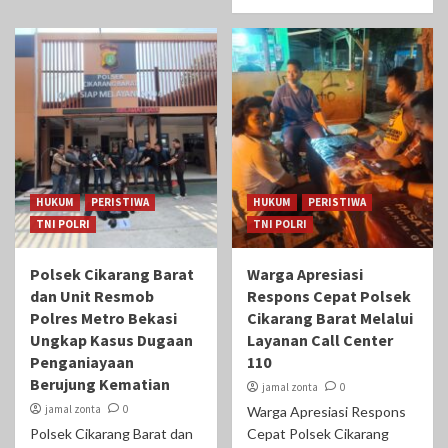
HUKUM
PERISTIWA
HUKUM
PERISTIWA
TNI POLRI
TNI POLRI
Polsek Cikarang Barat
Warga Apresiasi
dan Unit Resmob
Respons Cepat Polsek
Polres Metro Bekasi
Cikarang Barat Melalui
Ungkap Kasus Dugaan
Layanan Call Center
Penganiayaan
110
Berujung Kematian
jamal zonta
0
jamal zonta
0
Warga Apresiasi Respons
Polsek Cikarang Barat dan
Cepat Polsek Cikarang