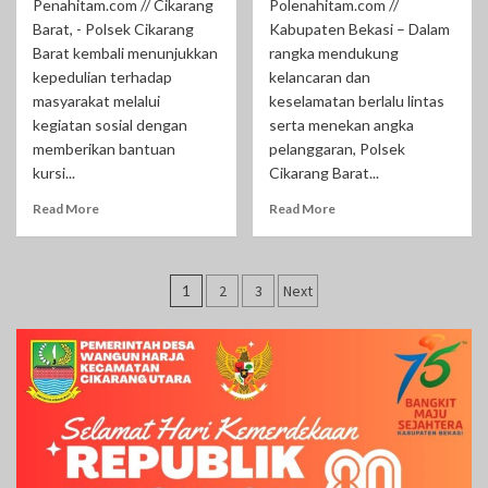
Penahitam.com // Cikarang
Polenahitam.com //
Barat, - Polsek Cikarang
Kabupaten Bekasi – Dalam
Barat kembali menunjukkan
rangka mendukung
kepedulian terhadap
kelancaran dan
masyarakat melalui
keselamatan berlalu lintas
kegiatan sosial dengan
serta menekan angka
memberikan bantuan
pelanggaran, Polsek
kursi...
Cikarang Barat...
Read More
Read More
Paginasi
1
2
3
Next
pos