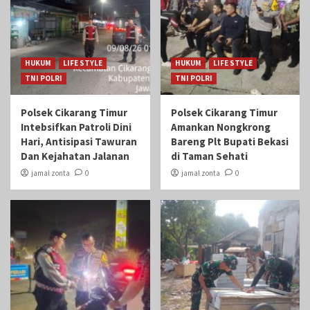
HUKUM
LIFE STYLE
HUKUM
LIFE STYLE
TNI POLRI
TNI POLRI
Polsek Cikarang Timur
Polsek Cikarang Timur
Intebsifkan Patroli Dini
Amankan Nongkrong
Hari, Antisipasi Tawuran
Bareng Plt Bupati Bekasi
Dan Kejahatan Jalanan
di Taman Sehati‎
jamal zonta
0
jamal zonta
0