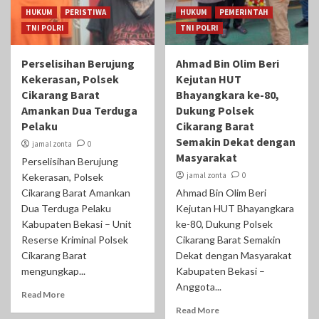
HUKUM
PERISTIWA
HUKUM
PEMERINTAH
TNI POLRI
TNI POLRI
Perselisihan Berujung
Ahmad Bin Olim Beri
Kekerasan, Polsek
Kejutan HUT
Cikarang Barat
Bhayangkara ke-80,
Amankan Dua Terduga
Dukung Polsek
Pelaku
Cikarang Barat
Semakin Dekat dengan
jamal zonta
0
Masyarakat
Perselisihan Berujung
jamal zonta
0
Kekerasan, Polsek
Cikarang Barat Amankan
Ahmad Bin Olim Beri
Dua Terduga Pelaku
Kejutan HUT Bhayangkara
Kabupaten Bekasi – Unit
ke-80, Dukung Polsek
Reserse Kriminal Polsek
Cikarang Barat Semakin
Cikarang Barat
Dekat dengan Masyarakat
mengungkap...
Kabupaten Bekasi –
Anggota...
Read More
Read More