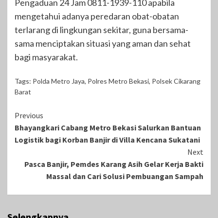
Pengaduan 24 Jam 0811-1939-110 apabila
mengetahui adanya peredaran obat-obatan
terlarang di lingkungan sekitar, guna bersama-
sama menciptakan situasi yang aman dan sehat
bagi masyarakat.
Tags:
Polda Metro Jaya
,
Polres Metro Bekasi
,
Polsek Cikarang
Barat
Continue
Previous
Bhayangkari Cabang Metro Bekasi Salurkan Bantuan
Reading
Logistik bagi Korban Banjir di Villa Kencana Sukatani
Next
Pasca Banjir, Pemdes Karang Asih Gelar Kerja Bakti
Massal dan Cari Solusi Pembuangan Sampah
Selengkapnya