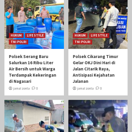
HUKUM
LIFE STYLE
HUKUM
LIFE STYLE
TNI POLRI
TNI POLRI
Polsek Serang Baru
Polsek Cikarang Timur
Salurkan 16 Ribu Liter
Gelar OKJ Dini Hari di
Air Bersih untuk Warga
Jalan Citarik Raya,
Terdampak Kekeringan
Antisipasi Kejahatan
di Nagasari
Jalanan
jamal zonta
0
jamal zonta
0