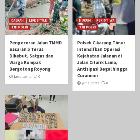
DAERAH
LIFE STYLE
HUKUM
PERISTIWA
TNI POLRI
TNI POLRI
Pengecoran Jalan TMMD
Polsek Cikarang Timur
Sasaran 5 Terus
Intensifkan Operasi
Dikebut, Satgas dan
Kejahatan Jalanan di
Warga Kompak
Jalan Citarik Lama,
Bergotong Royong
Antisipasi Begal hingga
Curanmor
jamal zonta
0
jamal zonta
0