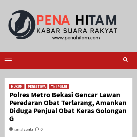
Skip
to
content
Primary
Menu
HUKUM
PERISTIWA
TNI POLRI
Polres Metro Bekasi Gencar Lawan
Peredaran Obat Terlarang, Amankan
Diduga Penjual Obat Keras Golongan
G
jamal zonta
0