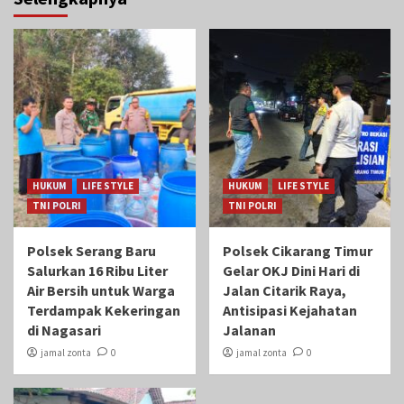
HUKUM
LIFE STYLE
HUKUM
LIFE STYLE
TNI POLRI
TNI POLRI
Polsek Serang Baru
Polsek Cikarang Timur
Salurkan 16 Ribu Liter
Gelar OKJ Dini Hari di
Air Bersih untuk Warga
Jalan Citarik Raya,
Terdampak Kekeringan
Antisipasi Kejahatan
di Nagasari
Jalanan
jamal zonta
0
jamal zonta
0