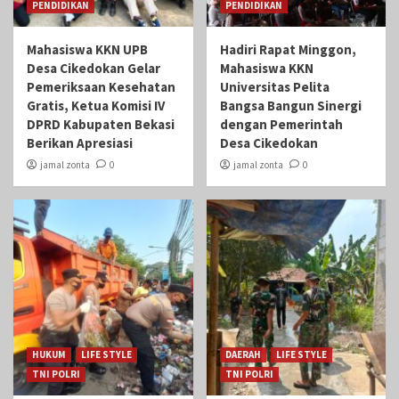
PENDIDIKAN
PENDIDIKAN
Mahasiswa KKN UPB
Hadiri Rapat Minggon,
Desa Cikedokan Gelar
Mahasiswa KKN
Pemeriksaan Kesehatan
Universitas Pelita
Gratis, Ketua Komisi IV
Bangsa Bangun Sinergi
DPRD Kabupaten Bekasi
dengan Pemerintah
Berikan Apresiasi
Desa Cikedokan
jamal zonta
0
jamal zonta
0
HUKUM
LIFE STYLE
DAERAH
LIFE STYLE
TNI POLRI
TNI POLRI