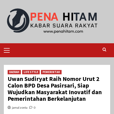
Skip
to
content
Primary
Menu
DAERAH
LIFE STYLE
PEMERINTAH
Uwan Sudiryat Raih Nomor Urut 2
Calon BPD Desa Pasirsari, Siap
Wujudkan Masyarakat Inovatif dan
Pemerintahan Berkelanjutan
jamal zonta
0