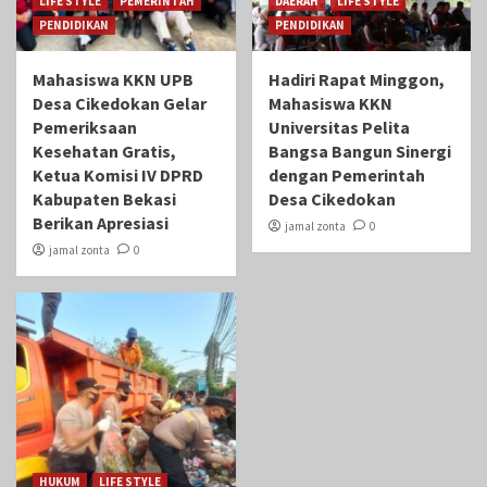
LIFE STYLE
PEMERINTAH
DAERAH
LIFE STYLE
PENDIDIKAN
PENDIDIKAN
Mahasiswa KKN UPB
Hadiri Rapat Minggon,
Desa Cikedokan Gelar
Mahasiswa KKN
Pemeriksaan
Universitas Pelita
Kesehatan Gratis,
Bangsa Bangun Sinergi
Ketua Komisi IV DPRD
dengan Pemerintah
Kabupaten Bekasi
Desa Cikedokan
Berikan Apresiasi
jamal zonta
0
jamal zonta
0
HUKUM
LIFE STYLE