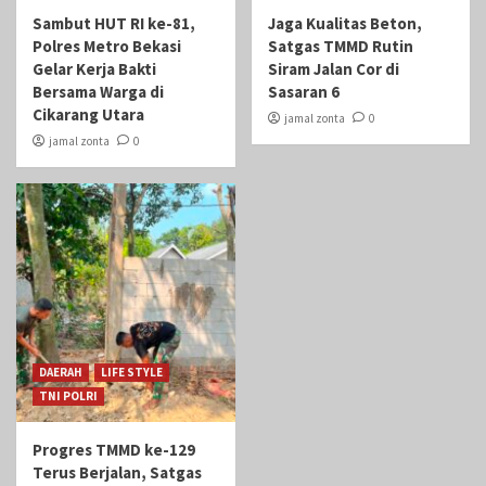
Sambut HUT RI ke-81,
Jaga Kualitas Beton,
Polres Metro Bekasi
Satgas TMMD Rutin
Gelar Kerja Bakti
Siram Jalan Cor di
Bersama Warga di
Sasaran 6
Cikarang Utara
jamal zonta
0
jamal zonta
0
DAERAH
LIFE STYLE
TNI POLRI
Progres TMMD ke-129
Terus Berjalan, Satgas