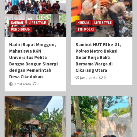
DAERAH
LIFE STYLE
HUKUM
LIFE STYLE
PENDIDIKAN
TNI POLRI
Hadiri Rapat Minggon,
Sambut HUT RI ke-81,
Mahasiswa KKN
Polres Metro Bekasi
Universitas Pelita
Gelar Kerja Bakti
Bangsa Bangun Sinergi
Bersama Warga di
dengan Pemerintah
Cikarang Utara
Desa Cikedokan
jamal zonta
0
jamal zonta
0