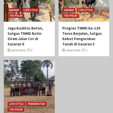
DAERAH
LIFE STYLE
DAERAH
LIFE STYLE
TNI POLRI
TNI POLRI
Jaga Kualitas Beton,
Progres TMMD ke-129
Satgas TMMD Rutin
Terus Berjalan, Satgas
Siram Jalan Cor di
Kebut Pengurukan
Sasaran 6
Tanah di Sasaran 5
jamal zonta
0
jamal zonta
0
LIFE STYLE
PEMERINTAH
TNI POLRI