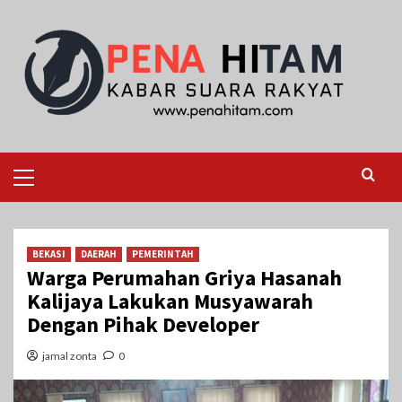
Skip
to
content
Primary
Menu
BEKASI
DAERAH
PEMERINTAH
Warga Perumahan Griya Hasanah
Kalijaya Lakukan Musyawarah
Dengan Pihak Developer
jamal zonta
0