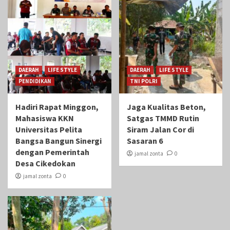
DAERAH
LIFE STYLE
DAERAH
LIFE STYLE
PENDIDIKAN
TNI POLRI
Hadiri Rapat Minggon,
Jaga Kualitas Beton,
Mahasiswa KKN
Satgas TMMD Rutin
Universitas Pelita
Siram Jalan Cor di
Bangsa Bangun Sinergi
Sasaran 6
dengan Pemerintah
jamal zonta
0
Desa Cikedokan
jamal zonta
0