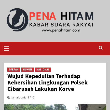
Skip
to
content
Primary
Menu
DAERAH
HUKUM
NASIONAL
Wujud Kepedulian Terhadap
Kebersihan Lingkungan Polsek
Cibarusah Lakukan Korve
jamal zonta
0