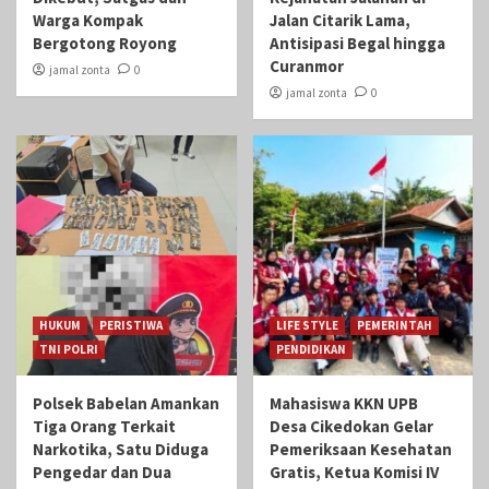
Warga Kompak
Jalan Citarik Lama,
Bergotong Royong
Antisipasi Begal hingga
Curanmor
jamal zonta
0
jamal zonta
0
HUKUM
PERISTIWA
LIFE STYLE
PEMERINTAH
TNI POLRI
PENDIDIKAN
Polsek Babelan Amankan
Mahasiswa KKN UPB
Tiga Orang Terkait
Desa Cikedokan Gelar
Narkotika, Satu Diduga
Pemeriksaan Kesehatan
Pengedar dan Dua
Gratis, Ketua Komisi IV