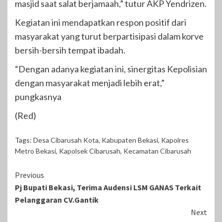
masjid saat salat berjamaah,” tutur AKP Yendrizen.
Kegiatan ini mendapatkan respon positif dari
masyarakat yang turut berpartisipasi dalam korve
bersih-bersih tempat ibadah.
“Dengan adanya kegiatan ini, sinergitas Kepolisian
dengan masyarakat menjadi lebih erat,”
pungkasnya
(Red)
Tags:
Desa Cibarusah Kota
,
Kabupaten Bekasi
,
Kapolres
Metro Bekasi
,
Kapolsek Cibarusah
,
Kecamatan Cibarusah
Continue
Previous
Pj Bupati Bekasi, Terima Audensi LSM GANAS Terkait
Reading
Pelanggaran CV.Gantik
Next