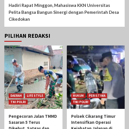
Hadiri Rapat Minggon, Mahasiswa KKN Universitas
Pelita Bangsa Bangun Sinergi dengan Pemerintah Desa
Cikedokan
PILIHAN REDAKSI
DAERAH
LIFE STYLE
HUKUM
PERISTIWA
TNI POLRI
TNI POLRI
Pengecoran Jalan TMMD
Polsek Cikarang Timur
Sasaran 5 Terus
Intensifkan Operasi
Dikebut, Satgas dan
Kejahatan Jalanan di