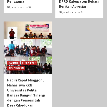
Pengguna
DPRD Kabupaten Bekasi
Berikan Apresiasi
jamal zonta
0
jamal zonta
0
DAERAH
LIFE STYLE
PENDIDIKAN
Hadiri Rapat Minggon,
Mahasiswa KKN
Universitas Pelita
Bangsa Bangun Sinergi
dengan Pemerintah
Desa Cikedokan