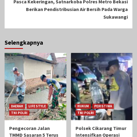
Pasca Kekeringan, Satnarkoba Polres Metro Bekasi
Berikan Pendistribusian Air Bersih Pada Warga
Sukawangi
Selengkapnya
DAERAH
LIFE STYLE
HUKUM
PERISTIWA
TNI POLRI
TNI POLRI
Pengecoran Jalan
Polsek Cikarang Timur
TMMD Sasaran 5 Terus
Intensifkan Operasi