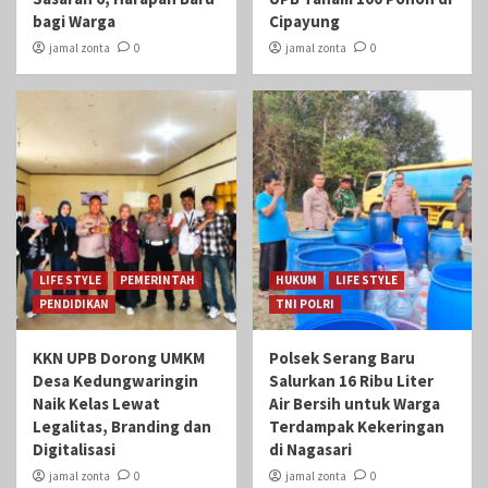
bagi Warga
Cipayung
jamal zonta
0
jamal zonta
0
LIFE STYLE
PEMERINTAH
HUKUM
LIFE STYLE
PENDIDIKAN
TNI POLRI
KKN UPB Dorong UMKM
Polsek Serang Baru
Desa Kedungwaringin
Salurkan 16 Ribu Liter
Naik Kelas Lewat
Air Bersih untuk Warga
Legalitas, Branding dan
Terdampak Kekeringan
Digitalisasi
di Nagasari
jamal zonta
0
jamal zonta
0