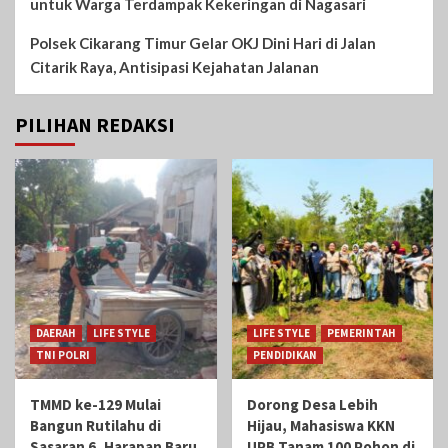
untuk Warga Terdampak Kekeringan di Nagasari
Polsek Cikarang Timur Gelar OKJ Dini Hari di Jalan
Citarik Raya, Antisipasi Kejahatan Jalanan
PILIHAN REDAKSI
DAERAH
LIFE STYLE
LIFE STYLE
PEMERINTAH
TNI POLRI
PENDIDIKAN
TMMD ke-129 Mulai
Dorong Desa Lebih
Bangun Rutilahu di
Hijau, Mahasiswa KKN
Sasaran 6, Harapan Baru
UPB Tanam 100 Pohon di