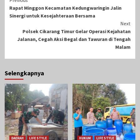
Continue
Previous
Rapat Minggon Kecamatan Kedungwaringin Jalin
Reading
Sinergi untuk Kesejahteraan Bersama
Next
Polsek Cikarang Timur Gelar Operasi Kejahatan
Jalanan, Cegah Aksi Begal dan Tawuran di Tengah
Malam
Selengkapnya
DAERAH
LIFE STYLE
HUKUM
LIFE STYLE