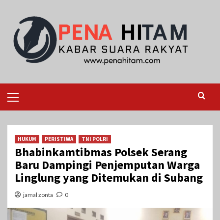
Skip
to
content
Primary
Menu
HUKUM
PERISTIWA
TNI POLRI
Bhabinkamtibmas Polsek Serang
Baru Dampingi Penjemputan Warga
Linglung yang Ditemukan di Subang
jamal zonta
0