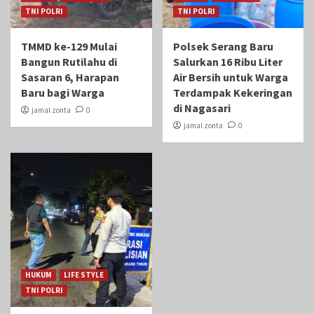
TNI POLRI
TNI POLRI
TMMD ke-129 Mulai
Polsek Serang Baru
Bangun Rutilahu di
Salurkan 16 Ribu Liter
Sasaran 6, Harapan
Air Bersih untuk Warga
Baru bagi Warga
Terdampak Kekeringan
di Nagasari
jamal zonta
0
jamal zonta
0
HUKUM
LIFE STYLE
TNI POLRI