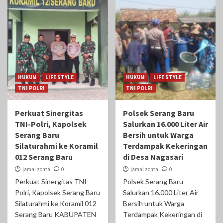
HUKUM
LIFE STYLE
HUKUM
LIFE STYLE
TNI POLRI
TNI POLRI
Perkuat Sinergitas
Polsek Serang Baru
TNI-Polri, Kapolsek
Salurkan 16.000 Liter Air
Serang Baru
Bersih untuk Warga
Silaturahmi ke Koramil
Terdampak Kekeringan
012 Serang Baru
di Desa Nagasari
jamal zonta
0
jamal zonta
0
Perkuat Sinergitas TNI-
Polsek Serang Baru
Polri, Kapolsek Serang Baru
Salurkan 16.000 Liter Air
Silaturahmi ke Koramil 012
Bersih untuk Warga
Serang Baru KABUPATEN
Terdampak Kekeringan di