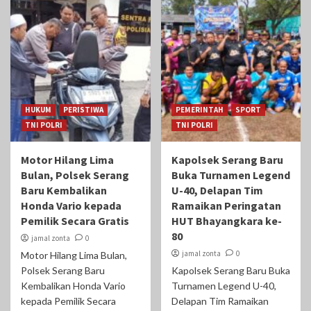
HUKUM
PERISTIWA
PEMERINTAH
SPORT
TNI POLRI
TNI POLRI
Motor Hilang Lima
Kapolsek Serang Baru
Bulan, Polsek Serang
Buka Turnamen Legend
Baru Kembalikan
U-40, Delapan Tim
Honda Vario kepada
Ramaikan Peringatan
Pemilik Secara Gratis
HUT Bhayangkara ke-
80
jamal zonta
0
jamal zonta
0
Motor Hilang Lima Bulan,
Polsek Serang Baru
Kapolsek Serang Baru Buka
Kembalikan Honda Vario
Turnamen Legend U-40,
kepada Pemilik Secara
Delapan Tim Ramaikan