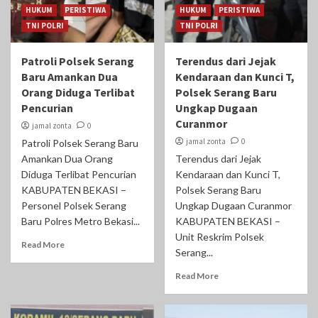
HUKUM
PERISTIWA
HUKUM
PERISTIWA
TNI POLRI
TNI POLRI
Patroli Polsek Serang
Terendus dari Jejak
Baru Amankan Dua
Kendaraan dan Kunci T,
Orang Diduga Terlibat
Polsek Serang Baru
Pencurian
Ungkap Dugaan
Curanmor
jamal zonta
0
jamal zonta
0
Patroli Polsek Serang Baru
Amankan Dua Orang
Terendus dari Jejak
Diduga Terlibat Pencurian
Kendaraan dan Kunci T,
KABUPATEN BEKASI –
Polsek Serang Baru
Personel Polsek Serang
Ungkap Dugaan Curanmor
Baru Polres Metro Bekasi...
‎KABUPATEN BEKASI –
Unit Reskrim Polsek
Read More
Serang...
Read More