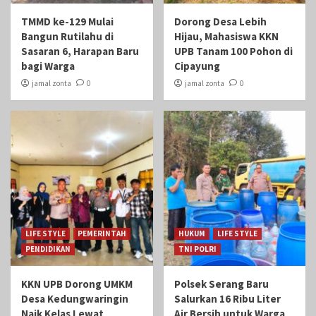
TMMD ke-129 Mulai
Dorong Desa Lebih
Bangun Rutilahu di
Hijau, Mahasiswa KKN
Sasaran 6, Harapan Baru
UPB Tanam 100 Pohon di
bagi Warga
Cipayung
jamal zonta
0
jamal zonta
0
LIFE STYLE
PEMERINTAH
HUKUM
LIFE STYLE
PENDIDIKAN
TNI POLRI
KKN UPB Dorong UMKM
Polsek Serang Baru
Desa Kedungwaringin
Salurkan 16 Ribu Liter
Naik Kelas Lewat
Air Bersih untuk Warga