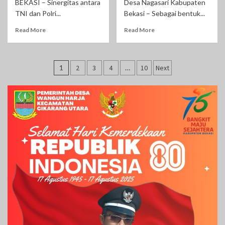
BEKASI – Sinergitas antara
Desa Nagasari Kabupaten
TNI dan Polri...
Bekasi – Sebagai bentuk...
Read More
Read More
Paginasi
1
2
3
4
…
10
Next
pos