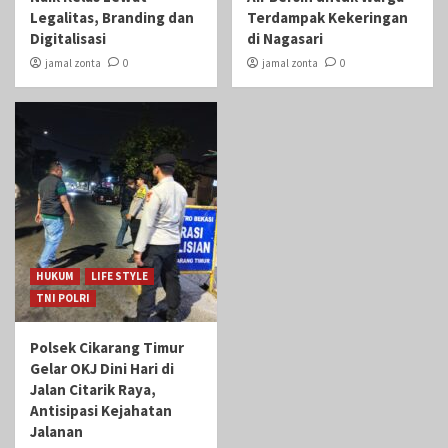
Legalitas, Branding dan
Terdampak Kekeringan
Digitalisasi
di Nagasari
jamal zonta
0
jamal zonta
0
HUKUM
LIFE STYLE
TNI POLRI
Polsek Cikarang Timur
Gelar OKJ Dini Hari di
Jalan Citarik Raya,
Antisipasi Kejahatan
Jalanan