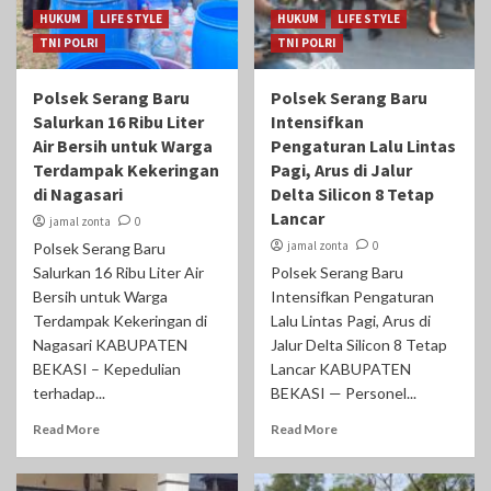
HUKUM
LIFE STYLE
HUKUM
LIFE STYLE
TNI POLRI
TNI POLRI
Polsek Serang Baru
Polsek Serang Baru
Salurkan 16 Ribu Liter
Intensifkan
Air Bersih untuk Warga
Pengaturan Lalu Lintas
Terdampak Kekeringan
Pagi, Arus di Jalur
di Nagasari
Delta Silicon 8 Tetap
Lancar
jamal zonta
0
jamal zonta
0
Polsek Serang Baru
Salurkan 16 Ribu Liter Air
Polsek Serang Baru
Bersih untuk Warga
Intensifkan Pengaturan
Terdampak Kekeringan di
Lalu Lintas Pagi, Arus di
Nagasari KABUPATEN
Jalur Delta Silicon 8 Tetap
BEKASI – Kepedulian
Lancar ‎KABUPATEN
terhadap...
BEKASI — Personel...
Read More
Read More