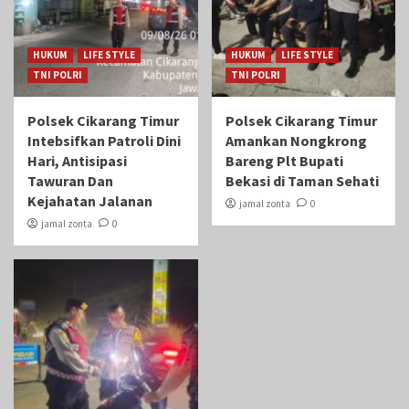
HUKUM
LIFE STYLE
HUKUM
LIFE STYLE
TNI POLRI
TNI POLRI
Polsek Cikarang Timur
Polsek Cikarang Timur
Intebsifkan Patroli Dini
Amankan Nongkrong
Hari, Antisipasi
Bareng Plt Bupati
Tawuran Dan
Bekasi di Taman Sehati‎
Kejahatan Jalanan
jamal zonta
0
jamal zonta
0