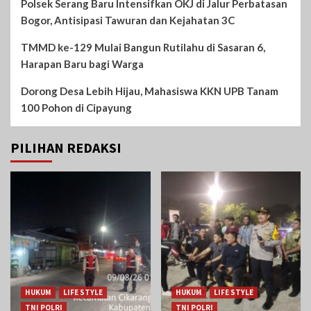
Polsek Serang Baru Intensifkan OKJ di Jalur Perbatasan
Bogor, Antisipasi Tawuran dan Kejahatan 3C
TMMD ke-129 Mulai Bangun Rutilahu di Sasaran 6,
Harapan Baru bagi Warga
Dorong Desa Lebih Hijau, Mahasiswa KKN UPB Tanam
100 Pohon di Cipayung
PILIHAN REDAKSI
HUKUM
LIFE STYLE
HUKUM
LIFE STYLE
TNI POLRI
TNI POLRI