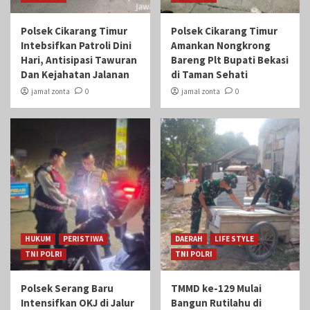
Polsek Cikarang Timur
Polsek Cikarang Timur
Intebsifkan Patroli Dini
Amankan Nongkrong
Hari, Antisipasi Tawuran
Bareng Plt Bupati Bekasi
Dan Kejahatan Jalanan
di Taman Sehati‎
jamal zonta
0
jamal zonta
0
HUKUM
PERISTIWA
DAERAH
LIFE STYLE
TNI POLRI
TNI POLRI
Polsek Serang Baru
TMMD ke-129 Mulai
Intensifkan OKJ di Jalur
Bangun Rutilahu di