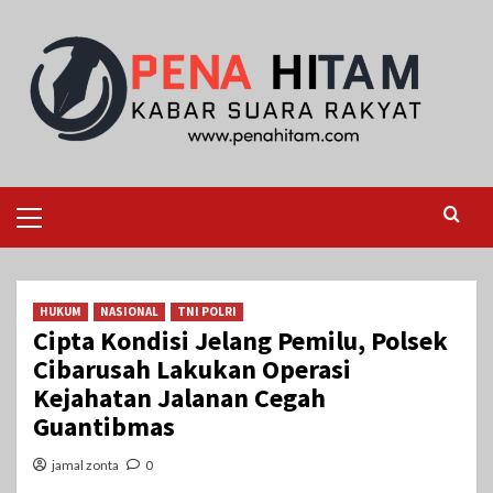
Skip
to
content
Primary
Menu
HUKUM
NASIONAL
TNI POLRI
Cipta Kondisi Jelang Pemilu, Polsek
Cibarusah Lakukan Operasi
Kejahatan Jalanan Cegah
Guantibmas
jamal zonta
0