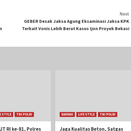
Next
GEBER Desak Jaksa Agung Eksaminasi Jaksa KPK
n
Terkait Vonis Lebih Berat Kasus Ijon Proyek Bekasi
E STYLE
TNI POLRI
DAERAH
LIFE STYLE
TNI POLRI
T RI ke-81, Polres
Jaga Kualitas Beton, Satgas