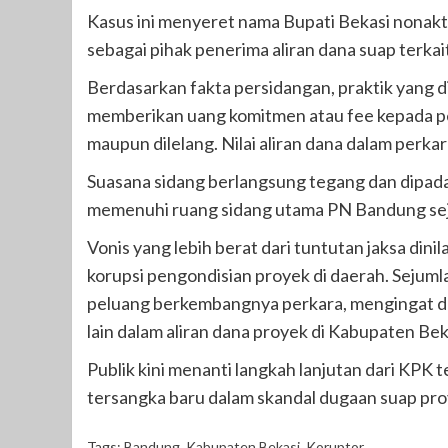
Kasus ini menyeret nama Bupati Bekasi nonak
sebagai pihak penerima aliran dana suap terk
Berdasarkan fakta persidangan, praktik yang d
memberikan uang komitmen atau fee kepada pe
maupun dilelang. Nilai aliran dana dalam perka
Suasana sidang berlangsung tegang dan dipad
memenuhi ruang sidang utama PN Bandung seja
Vonis yang lebih berat dari tuntutan jaksa dinil
korupsi pengondisian proyek di daerah. Sejum
peluang berkembangnya perkara, mengingat da
lain dalam aliran dana proyek di Kabupaten Bek
Publik kini menanti langkah lanjutan dari KP
tersangka baru dalam skandal dugaan suap pro
Tags:
Bandung
,
Kabupaten Bekasi
,
Koruptor