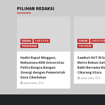
PILIHAN REDAKSI
DAERAH
LIFE STYLE
HUKUM
LIFE STYLE
PENDIDIKAN
TNI POLRI
Hadiri Rapat Minggon,
Sambut HUT RI ke
Mahasiswa KKN Universitas
Metro Bekasi Gel
Pelita Bangsa Bangun
Bakti Bersama Wa
Sinergi dengan Pemerintah
Cikarang Utara
Desa Cikedokan
jamal zonta
0
jamal zonta
0