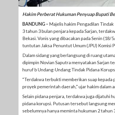
Hakim Perberat Hukuman Penyuap Bupati Beka
BANDUNG –
Majelis hakim Pengadilan Tindak
3 tahun 3 bulan penjara kepada Sarjan, terdak
Bekasi. Vonis yang dibacakan pada Senin (18/5
tuntutan Jaksa Penuntut Umum (JPU) Komisi 
Dalam sidang yang berlangsung di ruang utama
dipimpin Novian Saputra menyatakan Sarjan te
huruf b Undang-Undang Tindak Pidana Korupsi 
“Terdakwa terbukti memberikan suap kepada 
proyek pemerintah daerah,” ujar hakim dalam 
Selain pidana penjara, terdakwa juga dijatuhi
pidana korupsi. Putusan tersebut langsung menj
sebelumnya hanya meminta hukuman 2 tahun 3 