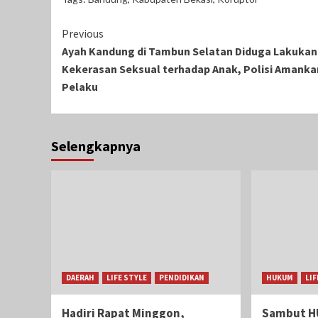
Continue
Previous
Ayah Kandung di Tambun Selatan Diduga Lakukan
Reading
Kekerasan Seksual terhadap Anak, Polisi Amanka
Pelaku
Selengkapnya
DAERAH
LIFE STYLE
PENDIDIKAN
HUKUM
LIF
Hadiri Rapat Minggon,
Sambut HU