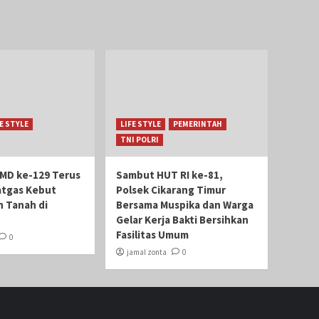
FE STYLE
LIFE STYLE
PEMERINTAH
TNI POLRI
MD ke-129 Terus
Sambut HUT RI ke-81,
atgas Kebut
Polsek Cikarang Timur
 Tanah di
Bersama Muspika dan Warga
Gelar Kerja Bakti Bersihkan
Fasilitas Umum
0
jamal zonta
0