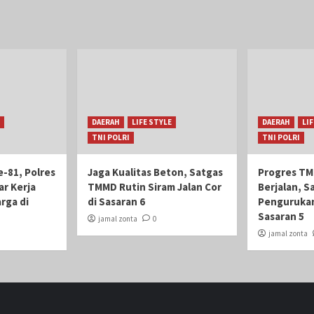
DAERAH
LIFE STYLE
DAERAH
LI
TNI POLRI
TNI POLRI
-81, Polres
Jaga Kualitas Beton, Satgas
Progres TM
ar Kerja
TMMD Rutin Siram Jalan Cor
Berjalan, S
rga di
di Sasaran 6
Pengurukan
Sasaran 5
jamal zonta
0
jamal zonta