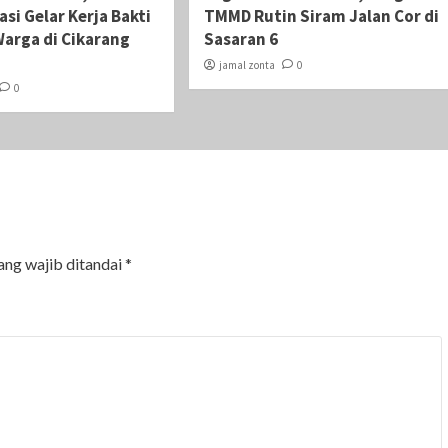
si Gelar Kerja Bakti
TMMD Rutin Siram Jalan Cor di
arga di Cikarang
Sasaran 6
jamal zonta
0
0
ang wajib ditandai
*