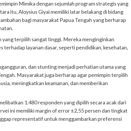
 memimpin Mimika dengan sejumlah program strategis yang
a itu, Aloysius Giyai memiliki latar belakang di bidang
k tambahan bagi masyarakat Papua Tengah yang berharap
hatan.
yang terpilih sangat tinggi. Mereka menginginkan
terhadap layanan dasar, seperti pendidikan, kesehatan,
 pengangguran, dan stunting menjadi perhatian utama yang
Tengah. Masyarakat juga berharap agar pemimpin terpilih
nusia, meningkatkan keamanan, dan memberikan
 melibatkan 1.480 responden yang dipilih secara acak dari
vei ini memiliki margin of error ±2,55 persen dan tingkat
anggap representatif untuk menggambarkan preferensi