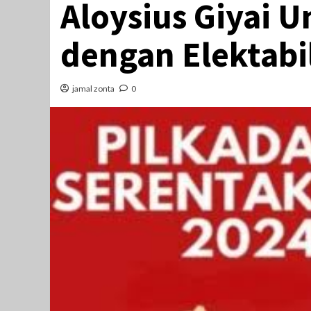
Aloysius Giyai U
dengan Elektabi
jamal zonta
0