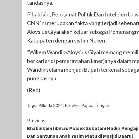
tandasnya.
Pihak lain, Pengamat Politik Dan Intelejen Uni
CNN ini merupakan fakta yang terjadi sebena
Aloysius Giyai akan keluar sebagai Pemenangny
Kabupaten dengan sistim Noken.
“Willem Wandik-Aloysius Giyai memang memiliki
berkarier di pemerintahan kinerjanya dalam me
Wandik selama menjadi Bupati terkenal sebaga
pungkasnya.
(Red)
Tags:
Pilkada 2024
,
Provinsi Papua Tengah
Continue
Previous
Bhabinkamtibmas Polsek Sukatani Hadiri Pengaj
Reading
Dan Santunan Anak Yatim Piatu di Masjid Daarul