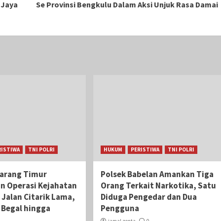
 Jaya
Se Provinsi Bengkulu Dalam Aksi Unjuk Rasa Damai
RISTIWA
TNI POLRI
HUKUM
PERISTIWA
TNI POLRI
karang Timur
Polsek Babelan Amankan Tiga
an Operasi Kejahatan
Orang Terkait Narkotika, Satu
 Jalan Citarik Lama,
Diduga Pengedar dan Dua
i Begal hingga
Pengguna