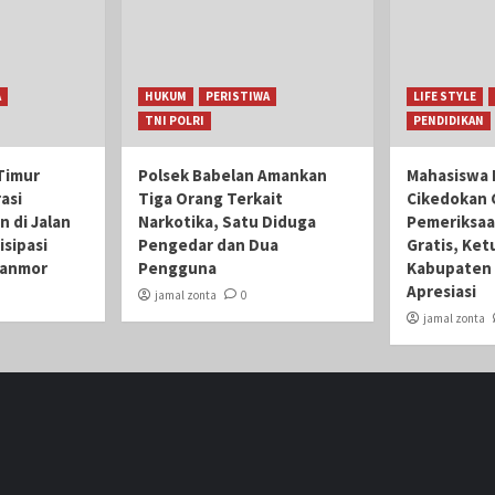
A
HUKUM
PERISTIWA
LIFE STYLE
TNI POLRI
PENDIDIKAN
Timur
Polsek Babelan Amankan
Mahasiswa 
asi
Tiga Orang Terkait
Cikedokan 
n di Jalan
Narkotika, Satu Diduga
Pemeriksaa
isipasi
Pengedar dan Dua
Gratis, Ket
ranmor
Pengguna
Kabupaten 
Apresiasi
jamal zonta
0
jamal zonta