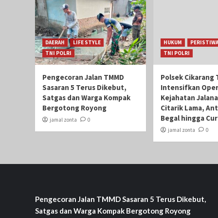
DAERAH
LIFE STYLE
HUKUM
PERISTIW
TNI POLRI
TNI POLRI
Pengecoran Jalan TMMD
Polsek Cikarang 
Sasaran 5 Terus Dikebut,
Intensifkan Oper
Satgas dan Warga Kompak
Kejahatan Jalana
Bergotong Royong
Citarik Lama, Ant
Begal hingga Cu
jamal zonta
0
jamal zonta
0
Pengecoran Jalan TMMD Sasaran 5 Terus Dikebut,
Satgas dan Warga Kompak Bergotong Royong