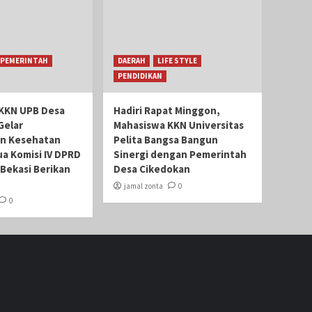
PEMERINTAH
DAERAH
LIFE STYLE
PENDIDIKAN
KKN UPB Desa
Hadiri Rapat Minggon,
Gelar
Mahasiswa KKN Universitas
n Kesehatan
Pelita Bangsa Bangun
ua Komisi IV DPRD
Sinergi dengan Pemerintah
Bekasi Berikan
Desa Cikedokan
jamal zonta
0
0