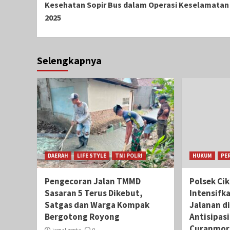
Kesehatan Sopir Bus dalam Operasi Keselamatan
2025
Selengkapnya
DAERAH
LIFE STYLE
TNI POLRI
HUKUM
PE
Pengecoran Jalan TMMD
Polsek Ci
Sasaran 5 Terus Dikebut,
Intensifk
Satgas dan Warga Kompak
Jalanan di
Bergotong Royong
Antisipas
Curanmor