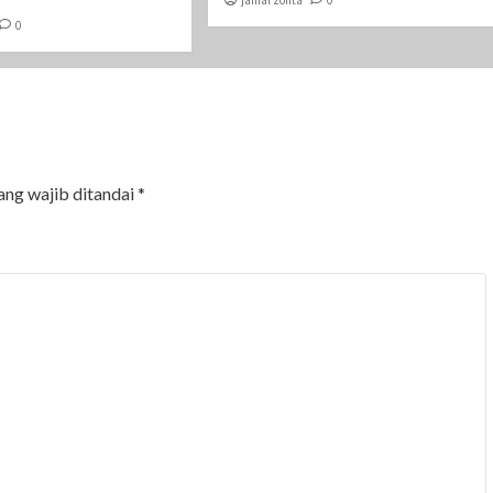
jamal zonta
0
0
ang wajib ditandai
*