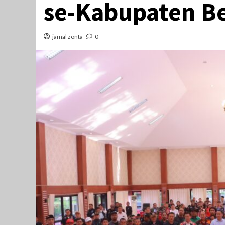
se-Kabupaten B
jamal zonta
0