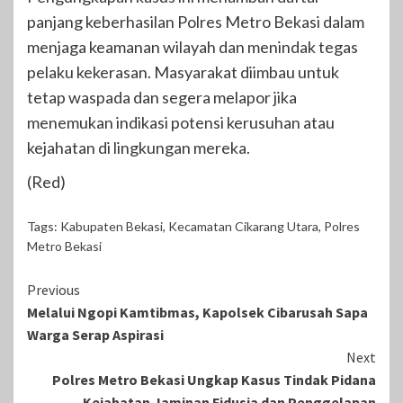
panjang keberhasilan Polres Metro Bekasi dalam
menjaga keamanan wilayah dan menindak tegas
pelaku kekerasan. Masyarakat diimbau untuk
tetap waspada dan segera melapor jika
menemukan indikasi potensi kerusuhan atau
kejahatan di lingkungan mereka.
(Red)
Tags:
Kabupaten Bekasi
,
Kecamatan Cikarang Utara
,
Polres
Metro Bekasi
Continue
Previous
Melalui Ngopi Kamtibmas, Kapolsek Cibarusah Sapa
Reading
Warga Serap Aspirasi
Next
Polres Metro Bekasi Ungkap Kasus Tindak Pidana
Kejahatan Jaminan Fidusia dan Penggelapan