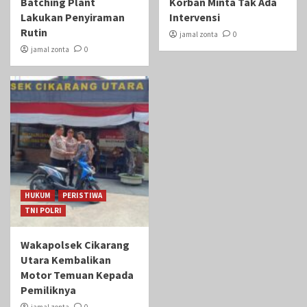
Batching Plant
Korban Minta Tak Ada
Lakukan Penyiraman
Intervensi
Rutin
jamal zonta
0
jamal zonta
0
HUKUM
PERISTIWA
TNI POLRI
Wakapolsek Cikarang
Utara Kembalikan
Motor Temuan Kepada
Pemiliknya
jamal zonta
0