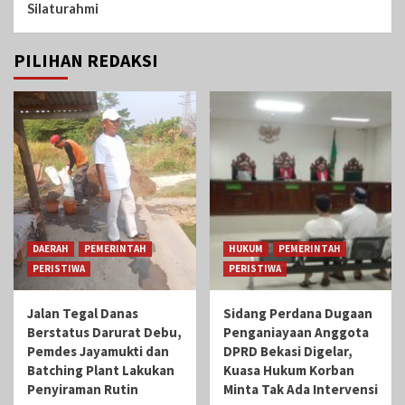
Silaturahmi
PILIHAN REDAKSI
DAERAH
PEMERINTAH
HUKUM
PEMERINTAH
PERISTIWA
PERISTIWA
Jalan Tegal Danas
Sidang Perdana Dugaan
Berstatus Darurat Debu,
Penganiayaan Anggota
Pemdes Jayamukti dan
DPRD Bekasi Digelar,
Batching Plant Lakukan
Kuasa Hukum Korban
Penyiraman Rutin
Minta Tak Ada Intervensi