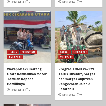
jamal zonta
0
jamal zonta
0
HUKUM
PERISTIWA
DAERAH
LIFE STYLE
TNI POLRI
TNI POLRI
Wakapolsek Cikarang
Progres TMMD ke-129
Utara Kembalikan Motor
Terus Dikebut, Satgas
Temuan Kepada
dan Warga Lanjutkan
Pemiliknya
Pengecoran Jalan di
Sasaran 3
jamal zonta
0
jamal zonta
0