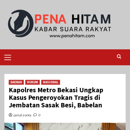
Skip
to
content
Primary
Menu
DAERAH
HUKUM
NASIONAL
Kapolres Metro Bekasi Ungkap
Kasus Pengeroyokan Tragis di
Jembatan Sasak Besi, Babelan
jamal zonta
0